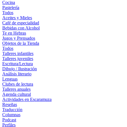
Cocina
Pastelería
Todos
Aceites y Mieles
Café de especialidad
Bebidas con Alcohol
Te en Hebras
Jugos y Prensados
Objetos de la Tienda
Todos
Talleres infantiles
Talleres juveniles
Escritura/Lectura
Dibujo / Ilustración
Análisis literario
Lenguas
Clubes de lectura
Talleres anuales
Agenda cultural
Actividades en Escaramuza
Reseñas
Traducción
Columnas
Podcast
Perfiles