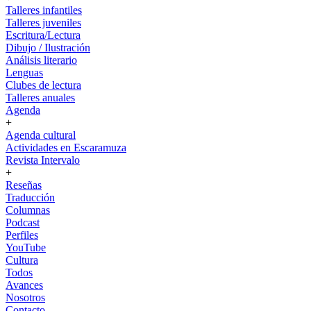
Talleres infantiles
Talleres juveniles
Escritura/Lectura
Dibujo / Ilustración
Análisis literario
Lenguas
Clubes de lectura
Talleres anuales
Agenda
+
Agenda cultural
Actividades en Escaramuza
Revista Intervalo
+
Reseñas
Traducción
Columnas
Podcast
Perfiles
YouTube
Cultura
Todos
Avances
Nosotros
Contacto