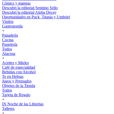
Cómics y mangas
Descubri la editorial Septimo Sello
Descubrí la editorial Alpha Decay
Oportunidades en Puck, Titania y Umbriel
Vinilos
Gastronomía
+
Panadería
Cocina
Pastelería
Todos
Alacena
+
Aceites y Mieles
Café de especialidad
Bebidas con Alcohol
Te en Hebras
Jugos y Prensados
Objetos de la Tienda
Todos
Tarjeta de Regalo
+
IX Noche de las Librerías
Talleres
+