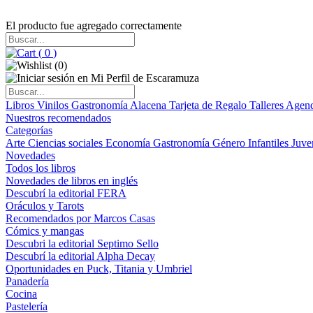
El producto fue agregado correctamente
(
0
)
(
0
)
Libros
Vinilos
Gastronomía
Alacena
Tarjeta de Regalo
Talleres
Agen
Nuestros recomendados
Categorías
Arte
Ciencias sociales
Economía
Gastronomía
Género
Infantiles
Juve
Novedades
Todos los libros
Novedades de libros en inglés
Descubrí la editorial FERA
Oráculos y Tarots
Recomendados por Marcos Casas
Cómics y mangas
Descubri la editorial Septimo Sello
Descubrí la editorial Alpha Decay
Oportunidades en Puck, Titania y Umbriel
Panadería
Cocina
Pastelería