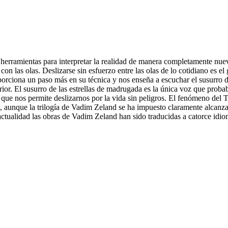
s herramientas para interpretar la realidad de manera completamente nue
on las olas. Deslizarse sin esfuerzo entre las olas de lo cotidiano es el 
rciona un paso más en su técnica y nos enseña a escuchar el susurro de 
or. El susurro de las estrellas de madrugada es la única voz que proba
que nos permite deslizarnos por la vida sin peligros. El fenómeno del T
ema, aunque la trilogía de Vadim Zeland se ha impuesto claramente alcan
actualidad las obras de Vadim Zeland han sido traducidas a catorce idio