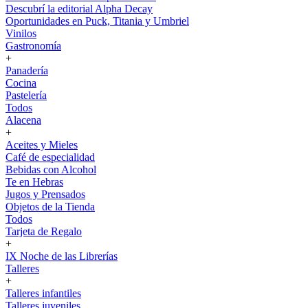
Descubrí la editorial Alpha Decay
Oportunidades en Puck, Titania y Umbriel
Vinilos
Gastronomía
+
Panadería
Cocina
Pastelería
Todos
Alacena
+
Aceites y Mieles
Café de especialidad
Bebidas con Alcohol
Te en Hebras
Jugos y Prensados
Objetos de la Tienda
Todos
Tarjeta de Regalo
+
IX Noche de las Librerías
Talleres
+
Talleres infantiles
Talleres juveniles