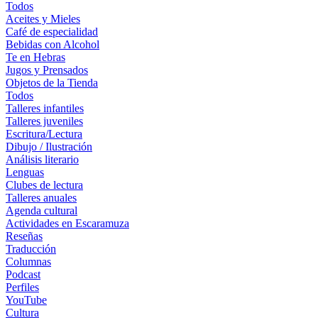
Todos
Aceites y Mieles
Café de especialidad
Bebidas con Alcohol
Te en Hebras
Jugos y Prensados
Objetos de la Tienda
Todos
Talleres infantiles
Talleres juveniles
Escritura/Lectura
Dibujo / Ilustración
Análisis literario
Lenguas
Clubes de lectura
Talleres anuales
Agenda cultural
Actividades en Escaramuza
Reseñas
Traducción
Columnas
Podcast
Perfiles
YouTube
Cultura