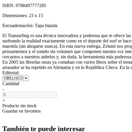
ISBN:
9788497777285
Dimensiones:
23 x 15
Encuadernación:
Tapa blanda
El Transurfing es una técnica innovadora y poderosa que te ofrece la
surfeando la realidad exactamente como en el deporte del surf se hace c
maestría (sin ahogarse nunca). En esta nueva entrega, Zeland nos propo
pensamientos y el sonido sin volumen que componen nuestra voz interi
cercarnos a nuestros anhelos y, sin duda, la herramienta más poderosa 
En 2005 las librerías rusas ya contaban con varios libros sobre el t
arrasador se ha repetido en Alemania y en la República Checa. En la 
Editorial:
Cantidad
-
+
Producto sin stock
Guardar en favoritos
También te puede interesar