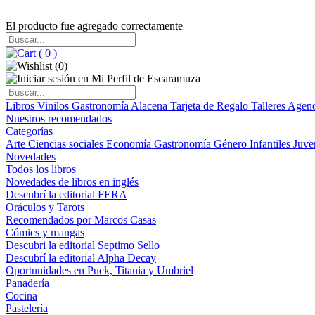
El producto fue agregado correctamente
(
0
)
(
0
)
Libros
Vinilos
Gastronomía
Alacena
Tarjeta de Regalo
Talleres
Agen
Nuestros recomendados
Categorías
Arte
Ciencias sociales
Economía
Gastronomía
Género
Infantiles
Juve
Novedades
Todos los libros
Novedades de libros en inglés
Descubrí la editorial FERA
Oráculos y Tarots
Recomendados por Marcos Casas
Cómics y mangas
Descubri la editorial Septimo Sello
Descubrí la editorial Alpha Decay
Oportunidades en Puck, Titania y Umbriel
Panadería
Cocina
Pastelería