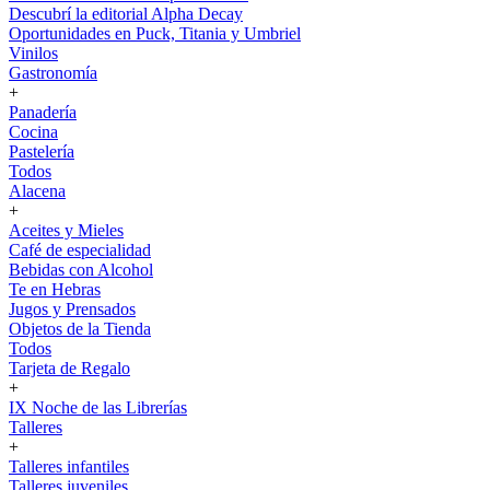
Descubrí la editorial Alpha Decay
Oportunidades en Puck, Titania y Umbriel
Vinilos
Gastronomía
+
Panadería
Cocina
Pastelería
Todos
Alacena
+
Aceites y Mieles
Café de especialidad
Bebidas con Alcohol
Te en Hebras
Jugos y Prensados
Objetos de la Tienda
Todos
Tarjeta de Regalo
+
IX Noche de las Librerías
Talleres
+
Talleres infantiles
Talleres juveniles