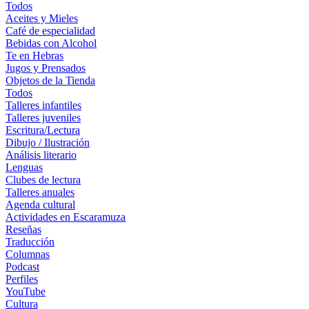
Todos
Aceites y Mieles
Café de especialidad
Bebidas con Alcohol
Te en Hebras
Jugos y Prensados
Objetos de la Tienda
Todos
Talleres infantiles
Talleres juveniles
Escritura/Lectura
Dibujo / Ilustración
Análisis literario
Lenguas
Clubes de lectura
Talleres anuales
Agenda cultural
Actividades en Escaramuza
Reseñas
Traducción
Columnas
Podcast
Perfiles
YouTube
Cultura