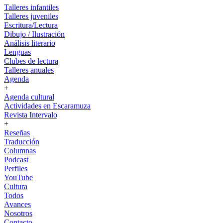
Talleres infantiles
Talleres juveniles
Escritura/Lectura
Dibujo / Ilustración
Análisis literario
Lenguas
Clubes de lectura
Talleres anuales
Agenda
+
Agenda cultural
Actividades en Escaramuza
Revista Intervalo
+
Reseñas
Traducción
Columnas
Podcast
Perfiles
YouTube
Cultura
Todos
Avances
Nosotros
Contacto