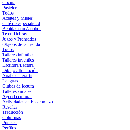
Cocina
Pastelería
Todos
Aceites y Mieles
Café de especialidad
Bebidas con Alcohol
Te en Hebras
Jugos y Prensados
Objetos de la Tienda
Todos
Talleres infantiles
Talleres juveniles
Escritura/Lectura
Dibujo / Ilustración
Análisis literario
Lenguas
Clubes de lectura
Talleres anuales
Agenda cultural
Actividades en Escaramuza
Reseñas
Traducción
Columnas
Podcast
Perfiles