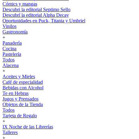
Cómics y mangas
Descubri la editorial Septimo Sello
Descubrí la editorial Alpha Decay
Oportunidades en Puck, Titania y Umbriel
Vinilos
Gastronomía
+
Panadería
Cocina
Pastelería
Todos
Alacena
+
Aceites y Mieles
Café de especialidad
Bebidas con Alcohol
Te en Hebras
Jugos y Prensados
Objetos de la Tienda
Todos
Tarjeta de Regalo
+
IX Noche de las Librerías
Talleres
+