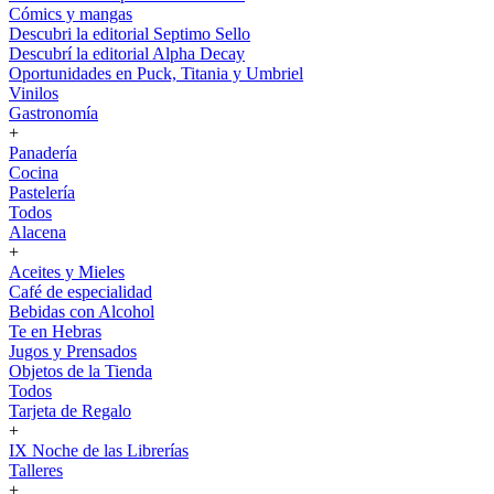
Cómics y mangas
Descubri la editorial Septimo Sello
Descubrí la editorial Alpha Decay
Oportunidades en Puck, Titania y Umbriel
Vinilos
Gastronomía
+
Panadería
Cocina
Pastelería
Todos
Alacena
+
Aceites y Mieles
Café de especialidad
Bebidas con Alcohol
Te en Hebras
Jugos y Prensados
Objetos de la Tienda
Todos
Tarjeta de Regalo
+
IX Noche de las Librerías
Talleres
+