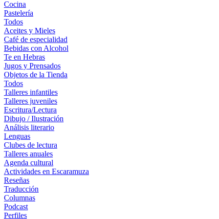
Cocina
Pastelería
Todos
Aceites y Mieles
Café de especialidad
Bebidas con Alcohol
Te en Hebras
Jugos y Prensados
Objetos de la Tienda
Todos
Talleres infantiles
Talleres juveniles
Escritura/Lectura
Dibujo / Ilustración
Análisis literario
Lenguas
Clubes de lectura
Talleres anuales
Agenda cultural
Actividades en Escaramuza
Reseñas
Traducción
Columnas
Podcast
Perfiles