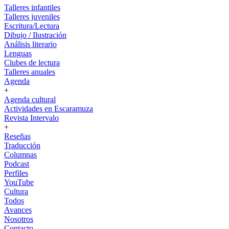
Talleres infantiles
Talleres juveniles
Escritura/Lectura
Dibujo / Ilustración
Análisis literario
Lenguas
Clubes de lectura
Talleres anuales
Agenda
+
Agenda cultural
Actividades en Escaramuza
Revista Intervalo
+
Reseñas
Traducción
Columnas
Podcast
Perfiles
YouTube
Cultura
Todos
Avances
Nosotros
Contacto