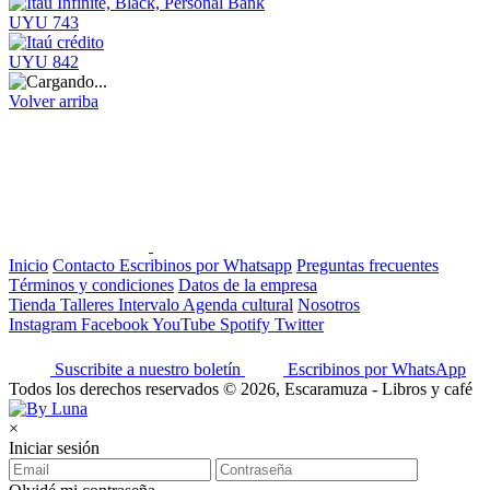
UYU 743
UYU 842
Volver arriba
Inicio
Contacto
Escribinos por Whatsapp
Preguntas frecuentes
Términos y condiciones
Datos de la empresa
Tienda
Talleres
Intervalo
Agenda cultural
Nosotros
Instagram
Facebook
YouTube
Spotify
Twitter
Suscribite a nuestro boletín
Escribinos por WhatsApp
Todos los derechos reservados © 2026, Escaramuza - Libros y café
×
Iniciar sesión