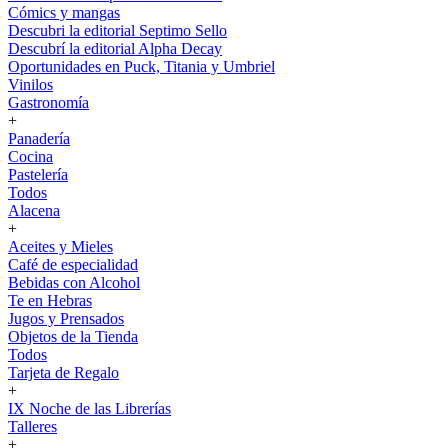
Cómics y mangas
Descubri la editorial Septimo Sello
Descubrí la editorial Alpha Decay
Oportunidades en Puck, Titania y Umbriel
Vinilos
Gastronomía
+
Panadería
Cocina
Pastelería
Todos
Alacena
+
Aceites y Mieles
Café de especialidad
Bebidas con Alcohol
Te en Hebras
Jugos y Prensados
Objetos de la Tienda
Todos
Tarjeta de Regalo
+
IX Noche de las Librerías
Talleres
+