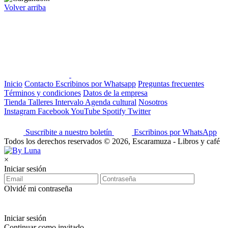
Volver arriba
Inicio
Contacto
Escribinos por Whatsapp
Preguntas frecuentes
Términos y condiciones
Datos de la empresa
Tienda
Talleres
Intervalo
Agenda cultural
Nosotros
Instagram
Facebook
YouTube
Spotify
Twitter
Suscribite a nuestro boletín
Escribinos por WhatsApp
Todos los derechos reservados © 2026, Escaramuza - Libros y café
×
Iniciar sesión
Olvidé mi contraseña
Iniciar sesión
Continuar como invitado