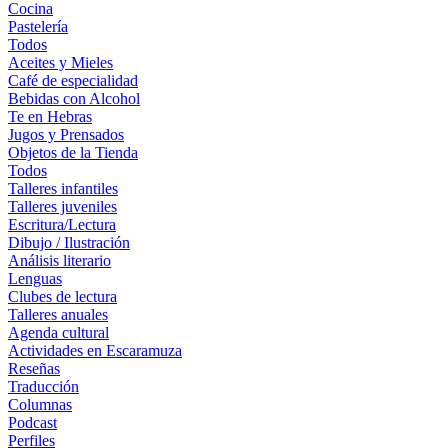
Cocina
Pastelería
Todos
Aceites y Mieles
Café de especialidad
Bebidas con Alcohol
Te en Hebras
Jugos y Prensados
Objetos de la Tienda
Todos
Talleres infantiles
Talleres juveniles
Escritura/Lectura
Dibujo / Ilustración
Análisis literario
Lenguas
Clubes de lectura
Talleres anuales
Agenda cultural
Actividades en Escaramuza
Reseñas
Traducción
Columnas
Podcast
Perfiles