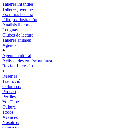
Talleres infantiles
Talleres juveniles
Escritura/Lectura
Dibujo / Ilustración
Análisis literario
Lenguas
Clubes de lectura
Talleres anuales
Agenda
+
Agenda cultural
Actividades en Escaramuza
Revista Intervalo
+
Reseñas
Traducción
Columnas
Podcast
Perfiles
YouTube
Cultura
Todos
Avances
Nosotros
Contacto