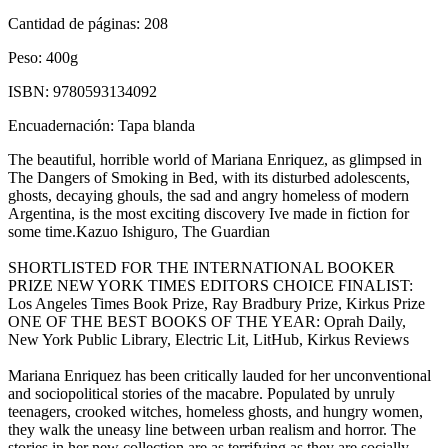
Cantidad de páginas:
208
Peso:
400g
ISBN:
9780593134092
Encuadernación:
Tapa blanda
The beautiful, horrible world of Mariana Enriquez, as glimpsed in
The Dangers of Smoking in Bed, with its disturbed adolescents,
ghosts, decaying ghouls, the sad and angry homeless of modern
Argentina, is the most exciting discovery Ive made in fiction for
some time.Kazuo Ishiguro, The Guardian
SHORTLISTED FOR THE INTERNATIONAL BOOKER
PRIZE NEW YORK TIMES EDITORS CHOICE FINALIST:
Los Angeles Times Book Prize, Ray Bradbury Prize, Kirkus Prize
ONE OF THE BEST BOOKS OF THE YEAR: Oprah Daily,
New York Public Library, Electric Lit, LitHub, Kirkus Reviews
Mariana Enriquez has been critically lauded for her unconventional
and sociopolitical stories of the macabre. Populated by unruly
teenagers, crooked witches, homeless ghosts, and hungry women,
they walk the uneasy line between urban realism and horror. The
stories in her new collection are as terrifying as they are socially