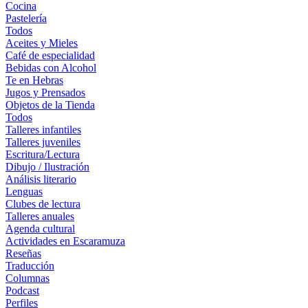
Cocina
Pastelería
Todos
Aceites y Mieles
Café de especialidad
Bebidas con Alcohol
Te en Hebras
Jugos y Prensados
Objetos de la Tienda
Todos
Talleres infantiles
Talleres juveniles
Escritura/Lectura
Dibujo / Ilustración
Análisis literario
Lenguas
Clubes de lectura
Talleres anuales
Agenda cultural
Actividades en Escaramuza
Reseñas
Traducción
Columnas
Podcast
Perfiles