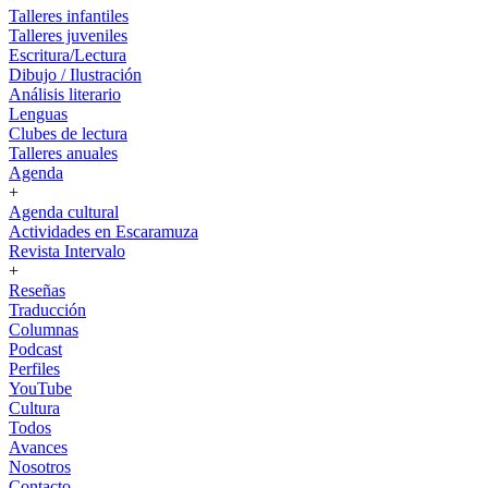
Talleres infantiles
Talleres juveniles
Escritura/Lectura
Dibujo / Ilustración
Análisis literario
Lenguas
Clubes de lectura
Talleres anuales
Agenda
+
Agenda cultural
Actividades en Escaramuza
Revista Intervalo
+
Reseñas
Traducción
Columnas
Podcast
Perfiles
YouTube
Cultura
Todos
Avances
Nosotros
Contacto