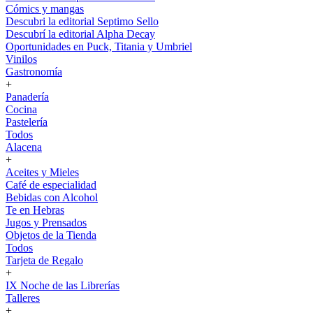
Cómics y mangas
Descubri la editorial Septimo Sello
Descubrí la editorial Alpha Decay
Oportunidades en Puck, Titania y Umbriel
Vinilos
Gastronomía
+
Panadería
Cocina
Pastelería
Todos
Alacena
+
Aceites y Mieles
Café de especialidad
Bebidas con Alcohol
Te en Hebras
Jugos y Prensados
Objetos de la Tienda
Todos
Tarjeta de Regalo
+
IX Noche de las Librerías
Talleres
+