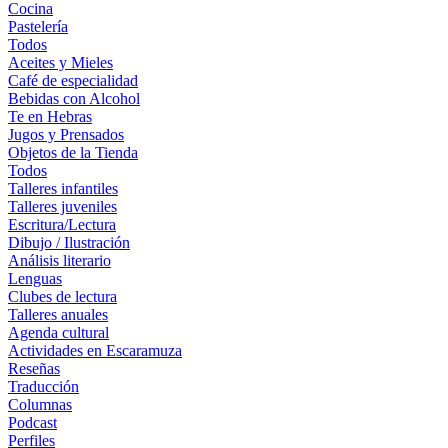
Cocina
Pastelería
Todos
Aceites y Mieles
Café de especialidad
Bebidas con Alcohol
Te en Hebras
Jugos y Prensados
Objetos de la Tienda
Todos
Talleres infantiles
Talleres juveniles
Escritura/Lectura
Dibujo / Ilustración
Análisis literario
Lenguas
Clubes de lectura
Talleres anuales
Agenda cultural
Actividades en Escaramuza
Reseñas
Traducción
Columnas
Podcast
Perfiles