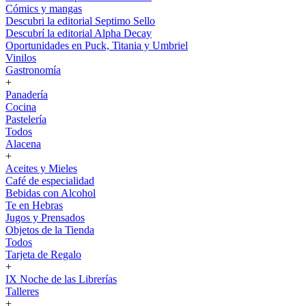
Cómics y mangas
Descubri la editorial Septimo Sello
Descubrí la editorial Alpha Decay
Oportunidades en Puck, Titania y Umbriel
Vinilos
Gastronomía
+
Panadería
Cocina
Pastelería
Todos
Alacena
+
Aceites y Mieles
Café de especialidad
Bebidas con Alcohol
Te en Hebras
Jugos y Prensados
Objetos de la Tienda
Todos
Tarjeta de Regalo
+
IX Noche de las Librerías
Talleres
+