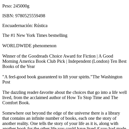
Peso:
245000g
ISBN:
9780525559498
Encuadernación:
Rústica
The #1 New York Times bestselling
WORLDWIDE phenomenon
Winner of the Goodreads Choice Award for Fiction | A Good
Morning America Book Club Pick | Independent (London) Ten Best
Books of the Year
"A feel-good book guaranteed to lift your spirits."The Washington
Post
The dazzling reader-favorite about the choices that go into a life well
lived, from the acclaimed author of How To Stop Time and The
Comfort Book.
Somewhere out beyond the edge of the universe there is a library
that contains an infinite number of books, each one the story of
another reality. One tells the story of your life as it is, along with
another book for the other life you could have lived if you had made