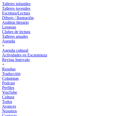
Talleres infantiles
Talleres juveniles
Escritura/Lectura
Dibujo / Ilustración
Análisis literario
Lenguas
Clubes de lectura
Talleres anuales
Agenda
+
Agenda cultural
Actividades en Escaramuza
Revista Intervalo
+
Reseñas
Traducción
Columnas
Podcast
Perfiles
YouTube
Cultura
Todos
Avances
Nosotros
Contacto