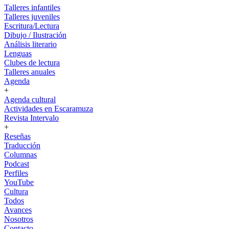
Talleres infantiles
Talleres juveniles
Escritura/Lectura
Dibujo / Ilustración
Análisis literario
Lenguas
Clubes de lectura
Talleres anuales
Agenda
+
Agenda cultural
Actividades en Escaramuza
Revista Intervalo
+
Reseñas
Traducción
Columnas
Podcast
Perfiles
YouTube
Cultura
Todos
Avances
Nosotros
Contacto