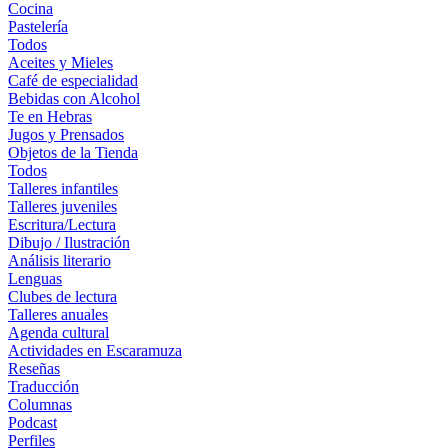
Cocina
Pastelería
Todos
Aceites y Mieles
Café de especialidad
Bebidas con Alcohol
Te en Hebras
Jugos y Prensados
Objetos de la Tienda
Todos
Talleres infantiles
Talleres juveniles
Escritura/Lectura
Dibujo / Ilustración
Análisis literario
Lenguas
Clubes de lectura
Talleres anuales
Agenda cultural
Actividades en Escaramuza
Reseñas
Traducción
Columnas
Podcast
Perfiles