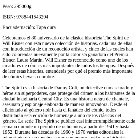
Peso:
295000g
ISBN:
9788441543294
Encuadernación:
Tapa dura
Celebramos el 80 aniversario de la clásica historieta The Spirit de
Will Eisner con esta nueva colección de historias, cada una de ellas
con introducción de un reconocido artista, y cinco de las cuales han
sido coloreadas nuevamente por la colorista ganadora del Premio
Eisner, Laura Martin. Will Eisner es reconocido como uno de los
creadores de cómics más importantes de todos los tiempos. Después
de leer estas historias, entenderás por qué el premio más importante
de cómics lleva su nombre.
The Spirit es la historia de Danny Colt, un detective enmascarado y
héroe sin superpoderes, que protege del crimen a los habitantes de la
ciudad imaginaria Central City. Es una historia negra de chantaje,
asesinato y espionaje elaborada de manera innovadora. Desde el
aficionado al género noir hasta el fanático del cómic, todos
disfrutarán esta edición de homenaje a uno de los clásicos del
género. La serie The Spirit se publicó casi ininterrumpidamente cada
semana durante un período de ocho años, a partir de 1941 y hasta
1952. Durante las décadas de 1960 y 1970 varias editoriales la
reimprimieron, en muchos casos con nuevas portadas e historias