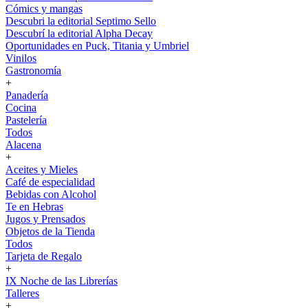
Cómics y mangas
Descubri la editorial Septimo Sello
Descubrí la editorial Alpha Decay
Oportunidades en Puck, Titania y Umbriel
Vinilos
Gastronomía
+
Panadería
Cocina
Pastelería
Todos
Alacena
+
Aceites y Mieles
Café de especialidad
Bebidas con Alcohol
Te en Hebras
Jugos y Prensados
Objetos de la Tienda
Todos
Tarjeta de Regalo
+
IX Noche de las Librerías
Talleres
+