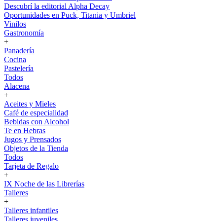
Descubrí la editorial Alpha Decay
Oportunidades en Puck, Titania y Umbriel
Vinilos
Gastronomía
+
Panadería
Cocina
Pastelería
Todos
Alacena
+
Aceites y Mieles
Café de especialidad
Bebidas con Alcohol
Te en Hebras
Jugos y Prensados
Objetos de la Tienda
Todos
Tarjeta de Regalo
+
IX Noche de las Librerías
Talleres
+
Talleres infantiles
Talleres juveniles