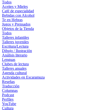
Todos
Aceites y Mieles
Café de especialidad
Bebidas con Alcohol
Te en Hebras
Jugos y Prensados
Objetos de la Tienda
Todos
Talleres infantiles
Talleres juveniles
Escritura/Lectura
Dibujo / Ilustración
Análisis literario
Lenguas
Clubes de lectura
Talleres anuales
Agenda cultural
Actividades en Escaramuza
Reseñas
Traducción
Columnas
Podcast
Perfiles
YouTube
Cultura