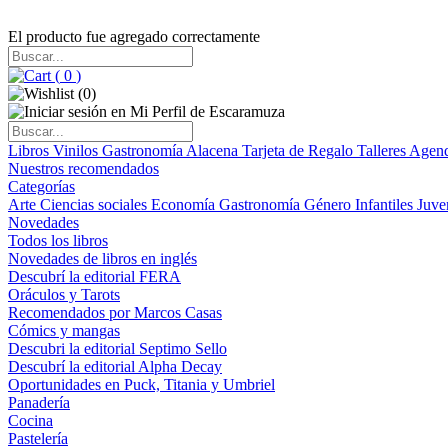
El producto fue agregado correctamente
(
0
)
(
0
)
Libros
Vinilos
Gastronomía
Alacena
Tarjeta de Regalo
Talleres
Agen
Nuestros recomendados
Categorías
Arte
Ciencias sociales
Economía
Gastronomía
Género
Infantiles
Juve
Novedades
Todos los libros
Novedades de libros en inglés
Descubrí la editorial FERA
Oráculos y Tarots
Recomendados por Marcos Casas
Cómics y mangas
Descubri la editorial Septimo Sello
Descubrí la editorial Alpha Decay
Oportunidades en Puck, Titania y Umbriel
Panadería
Cocina
Pastelería