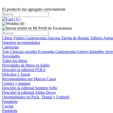
El producto fue agregado correctamente
(
0
)
(
0
)
Libros
Vinilos
Gastronomía
Alacena
Tarjeta de Regalo
Talleres
Agen
Nuestros recomendados
Categorías
Arte
Ciencias sociales
Economía
Gastronomía
Género
Infantiles
Juve
Novedades
Todos los libros
Novedades de libros en inglés
Descubrí la editorial FERA
Oráculos y Tarots
Recomendados por Marcos Casas
Cómics y mangas
Descubri la editorial Septimo Sello
Descubrí la editorial Alpha Decay
Oportunidades en Puck, Titania y Umbriel
Panadería
Cocina
Pastelería