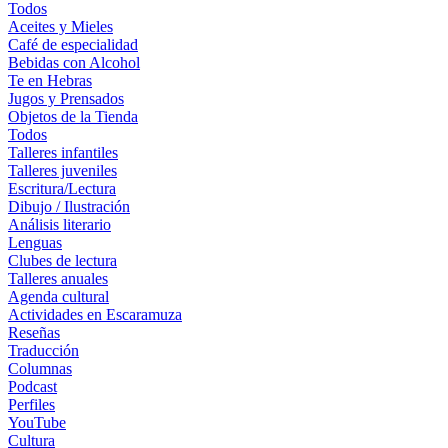
Todos
Aceites y Mieles
Café de especialidad
Bebidas con Alcohol
Te en Hebras
Jugos y Prensados
Objetos de la Tienda
Todos
Talleres infantiles
Talleres juveniles
Escritura/Lectura
Dibujo / Ilustración
Análisis literario
Lenguas
Clubes de lectura
Talleres anuales
Agenda cultural
Actividades en Escaramuza
Reseñas
Traducción
Columnas
Podcast
Perfiles
YouTube
Cultura