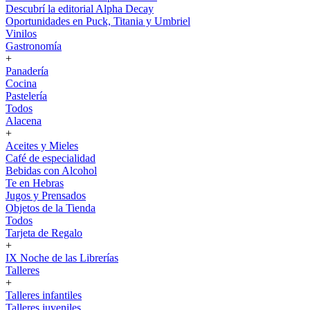
Descubrí la editorial Alpha Decay
Oportunidades en Puck, Titania y Umbriel
Vinilos
Gastronomía
+
Panadería
Cocina
Pastelería
Todos
Alacena
+
Aceites y Mieles
Café de especialidad
Bebidas con Alcohol
Te en Hebras
Jugos y Prensados
Objetos de la Tienda
Todos
Tarjeta de Regalo
+
IX Noche de las Librerías
Talleres
+
Talleres infantiles
Talleres juveniles