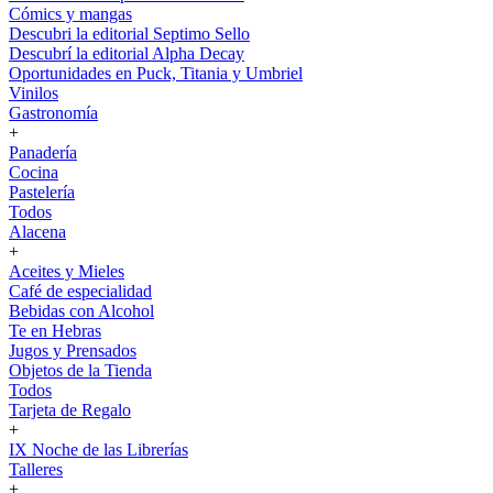
Cómics y mangas
Descubri la editorial Septimo Sello
Descubrí la editorial Alpha Decay
Oportunidades en Puck, Titania y Umbriel
Vinilos
Gastronomía
+
Panadería
Cocina
Pastelería
Todos
Alacena
+
Aceites y Mieles
Café de especialidad
Bebidas con Alcohol
Te en Hebras
Jugos y Prensados
Objetos de la Tienda
Todos
Tarjeta de Regalo
+
IX Noche de las Librerías
Talleres
+