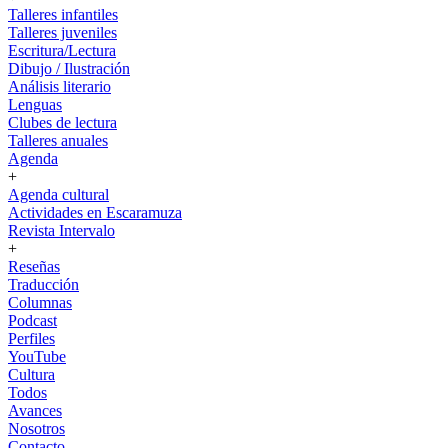
Talleres infantiles
Talleres juveniles
Escritura/Lectura
Dibujo / Ilustración
Análisis literario
Lenguas
Clubes de lectura
Talleres anuales
Agenda
+
Agenda cultural
Actividades en Escaramuza
Revista Intervalo
+
Reseñas
Traducción
Columnas
Podcast
Perfiles
YouTube
Cultura
Todos
Avances
Nosotros
Contacto