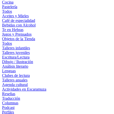
Cocina
Pastelería
Todos
Aceites y Mieles
Café de especialidad
Bebidas con Alcohol
Te en Hebras
Jugos y Prensados
Objetos de la Tienda
Todos
Talleres infantiles
Talleres juveniles
Escritura/Lectura
Dibujo / Ilustración
Análisis literario
Lenguas
Clubes de lectura
Talleres anuales
Agenda cultural
Actividades en Escaramuza
Reseñas
Traducción
Columnas
Podcast
Perfiles