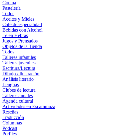
Cocina
Pastelería
Todos
Aceites y Mieles
Café de especialidad
Bebidas con Alcohol
Te en Hebras
Jugos y Prensados
Objetos de la Tienda
Todos
Talleres infantiles
Talleres juveniles
Escritura/Lectura
Dibujo / Ilustración
Análisis literario
Lenguas
Clubes de lectura
Talleres anuales
Agenda cultural
Actividades en Escaramuza
Reseñas
Traducción
Columnas
Podcast
Perfiles