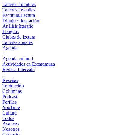
Talleres infantiles
Talleres juveniles
Escritura/Lectura
Dibujo / Ilustración
Análisis literario
Lenguas
Clubes de lectura
Talleres anuales
Agenda
+
Agenda cultural
Actividades en Escaramuza
Revista Intervalo
+
Reseñas
Traducción
Columnas
Podcast
Perfiles
YouTube
Cultura
Todos
Avances
Nosotros
Contacto