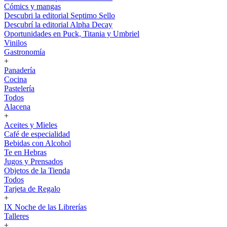
Cómics y mangas
Descubri la editorial Septimo Sello
Descubrí la editorial Alpha Decay
Oportunidades en Puck, Titania y Umbriel
Vinilos
Gastronomía
+
Panadería
Cocina
Pastelería
Todos
Alacena
+
Aceites y Mieles
Café de especialidad
Bebidas con Alcohol
Te en Hebras
Jugos y Prensados
Objetos de la Tienda
Todos
Tarjeta de Regalo
+
IX Noche de las Librerías
Talleres
+