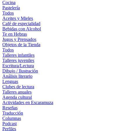
Cocina
Pastelería
Todos
Aceites y Mieles
Café de especialidad
Bebidas con Alcohol
Te en Hebras
Jugos y Prensados
Objetos de la Tienda
Todos
Talleres infantiles
Talleres juveniles
Escritura/Lectura
Dibujo / Ilustración
Análisis literario
Lenguas
Clubes de lectura
Talleres anuales
Agenda cultural
Actividades en Escaramuza
Reseñas
Traducción
Columnas
Podcast
Perfiles