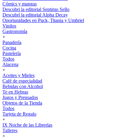
Cómics y mangas
Descubri la editorial Septimo Sello
Descubrí la editorial Alpha Decay
Oportunidades en Puck, Titania y Umbriel
Vinilos
Gastronomía
+
Panadería
Cocina
Pastelería
Todos
Alacena
+
Aceites y Mieles
Café de especialidad
Bebidas con Alcohol
Te en Hebras
Jugos y Prensados
Objetos de la Tienda
Todos
Tarjeta de Regalo
+
IX Noche de las Librerías
Talleres
+