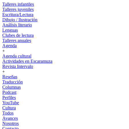
Talleres infantiles
Talleres juveniles
Escritura/Lectura
Dibujo / Ilustración
Análisis literario
Lenguas
Clubes de lectura
Talleres anuales
Agenda
+
Agenda cultural
Actividades en Escaramuza
Revista Intervalo
+
Reseñas
Traducción
Columnas
Podcast
Perfiles
YouTube
Cultura
Todos
Avances
Nosotros
Contacto