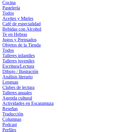
Cocina
Pastelería
Todos
Aceites y Mieles
Café de especialidad
Bebidas con Alcohol
Te en Hebras
Jugos y Prensados
Objetos de la Tienda
Todos
Talleres infantiles
Talleres juveniles
Escritura/Lectura
Dibujo / Ilustración
Análisis literario
Lenguas
Clubes de lectura
Talleres anuales
Agenda cultural
Actividades en Escaramuza
Reseñas
Traducción
Columnas
Podcast
Perfiles