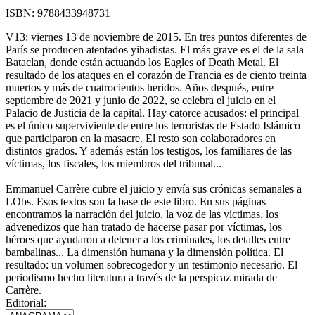
ISBN:
9788433948731
V13: viernes 13 de noviembre de 2015. En tres puntos diferentes de
París se producen atentados yihadistas. El más grave es el de la sala
Bataclan, donde están actuando los Eagles of Death Metal. El
resultado de los ataques en el corazón de Francia es de ciento treinta
muertos y más de cuatrocientos heridos. Años después, entre
septiembre de 2021 y junio de 2022, se celebra el juicio en el
Palacio de Justicia de la capital. Hay catorce acusados: el principal
es el único superviviente de entre los terroristas de Estado Islámico
que participaron en la masacre. El resto son colaboradores en
distintos grados. Y además están los testigos, los familiares de las
víctimas, los fiscales, los miembros del tribunal...
Emmanuel Carrère cubre el juicio y envía sus crónicas semanales a
LObs. Esos textos son la base de este libro. En sus páginas
encontra­mos la narración del juicio, la voz de las víctimas, los
advenedizos que han tratado de hacerse pasar por víctimas, los
héroes que ayudaron a detener a los criminales, los detalles entre
bambalinas... La dimensión humana y la dimensión política. El
resultado: un volumen sobrecogedor y un testimonio necesario. El
periodismo hecho literatura a través de la perspicaz mirada de
Carrère.
Editorial: