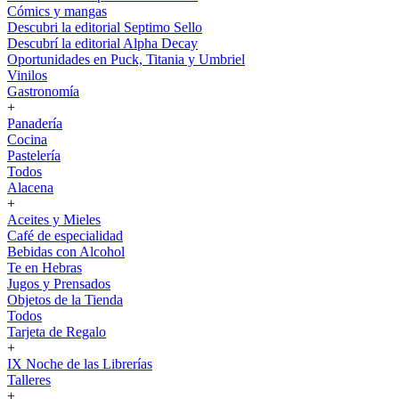
Cómics y mangas
Descubri la editorial Septimo Sello
Descubrí la editorial Alpha Decay
Oportunidades en Puck, Titania y Umbriel
Vinilos
Gastronomía
+
Panadería
Cocina
Pastelería
Todos
Alacena
+
Aceites y Mieles
Café de especialidad
Bebidas con Alcohol
Te en Hebras
Jugos y Prensados
Objetos de la Tienda
Todos
Tarjeta de Regalo
+
IX Noche de las Librerías
Talleres
+