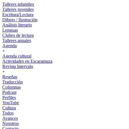
Talleres infantiles
Talleres juveniles
Escritura/Lectura
Dibujo / Ilustración
Análisis literario
Lenguas
Clubes de lectura
Talleres anuales
Agenda
+
Agenda cultural
Actividades en Escaramuza
Revista Intervalo
+
Reseñas
Traducción
Columnas
Podcast
Perfiles
YouTube
Cultura
Todos
Avances
Nosotros
Contacto