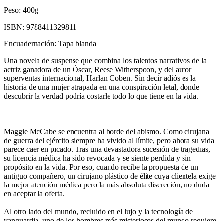
Peso:
400g
ISBN:
9788411329811
Encuadernación:
Tapa blanda
Una novela de suspense que combina los talentos narrativos de la
actriz ganadora de un Óscar, Reese Witherspoon, y del autor
superventas internacional, Harlan Coben. Sin decir adiós es la
historia de una mujer atrapada en una conspiración letal, donde
descubrir la verdad podría costarle todo lo que tiene en la vida.
Maggie McCabe se encuentra al borde del abismo. Como cirujana
de guerra del ejército siempre ha vivido al límite, pero ahora su vida
parece caer en picado. Tras una devastadora sucesión de tragedias,
su licencia médica ha sido revocada y se siente perdida y sin
propósito en la vida. Por eso, cuando recibe la propuesta de un
antiguo compañero, un cirujano plástico de élite cuya clientela exige
la mejor atención médica pero la más absoluta discreción, no duda
en aceptar la oferta.
Al otro lado del mundo, recluido en el lujo y la tecnología de
vanguardia, uno de los hombres más misteriosos del mundo requiere