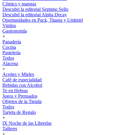
Cómics y mangas
Descubri la editorial Septimo Sello
Descubrí la editorial Alpha Decay
Oportunidades en Puck, Titania y Umbriel
Vinilos
Gastronomía
+
Panadería
Cocina
Pastelería
Todos
Alacena
+
Aceites y Mieles
Café de especialidad
Bebidas con Alcohol
Te en Hebras
Jugos y Prensados
Objetos de la Tienda
Todos
Tarjeta de Regalo
+
IX Noche de las Librerías
Talleres
+