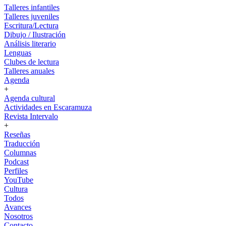
Talleres infantiles
Talleres juveniles
Escritura/Lectura
Dibujo / Ilustración
Análisis literario
Lenguas
Clubes de lectura
Talleres anuales
Agenda
+
Agenda cultural
Actividades en Escaramuza
Revista Intervalo
+
Reseñas
Traducción
Columnas
Podcast
Perfiles
YouTube
Cultura
Todos
Avances
Nosotros
Contacto