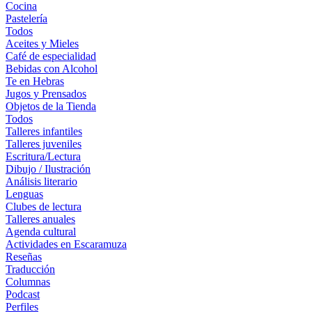
Cocina
Pastelería
Todos
Aceites y Mieles
Café de especialidad
Bebidas con Alcohol
Te en Hebras
Jugos y Prensados
Objetos de la Tienda
Todos
Talleres infantiles
Talleres juveniles
Escritura/Lectura
Dibujo / Ilustración
Análisis literario
Lenguas
Clubes de lectura
Talleres anuales
Agenda cultural
Actividades en Escaramuza
Reseñas
Traducción
Columnas
Podcast
Perfiles