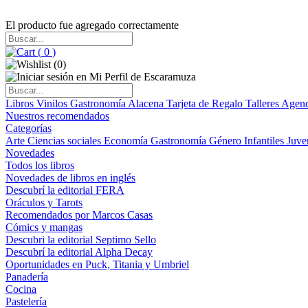
El producto fue agregado correctamente
(
0
)
(
0
)
Libros
Vinilos
Gastronomía
Alacena
Tarjeta de Regalo
Talleres
Agen
Nuestros recomendados
Categorías
Arte
Ciencias sociales
Economía
Gastronomía
Género
Infantiles
Juve
Novedades
Todos los libros
Novedades de libros en inglés
Descubrí la editorial FERA
Oráculos y Tarots
Recomendados por Marcos Casas
Cómics y mangas
Descubri la editorial Septimo Sello
Descubrí la editorial Alpha Decay
Oportunidades en Puck, Titania y Umbriel
Panadería
Cocina
Pastelería