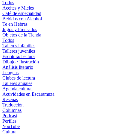
Todos
Aceites y Mieles
Café de especialidad
Bebidas con Alcohol
Te en Hebras
Jugos y Prensados
Objetos de la Tienda
Todos
Talleres infantiles
Talleres juveniles
Escritura/Lectura
Dibujo / Ilustración
Análisis literario
Lenguas
Clubes de lectura
Talleres anuales
Agenda cultural
Actividades en Escaramuza
Reseñas
Traducción
Columnas
Podcast
Perfiles
YouTube
Cultura