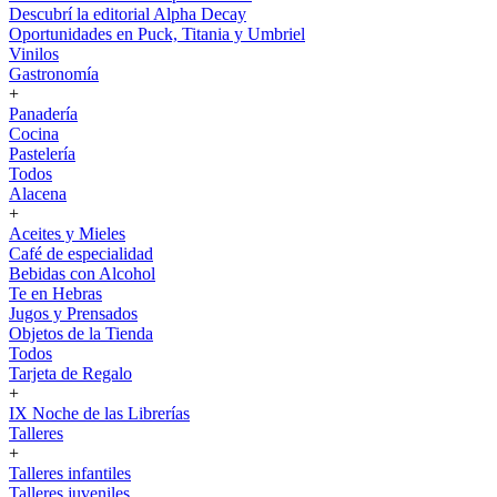
Descubrí la editorial Alpha Decay
Oportunidades en Puck, Titania y Umbriel
Vinilos
Gastronomía
+
Panadería
Cocina
Pastelería
Todos
Alacena
+
Aceites y Mieles
Café de especialidad
Bebidas con Alcohol
Te en Hebras
Jugos y Prensados
Objetos de la Tienda
Todos
Tarjeta de Regalo
+
IX Noche de las Librerías
Talleres
+
Talleres infantiles
Talleres juveniles