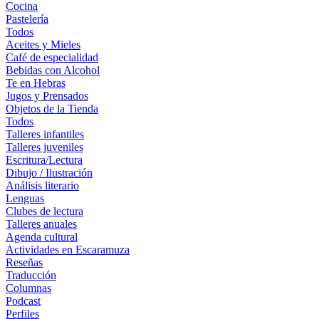
Cocina
Pastelería
Todos
Aceites y Mieles
Café de especialidad
Bebidas con Alcohol
Te en Hebras
Jugos y Prensados
Objetos de la Tienda
Todos
Talleres infantiles
Talleres juveniles
Escritura/Lectura
Dibujo / Ilustración
Análisis literario
Lenguas
Clubes de lectura
Talleres anuales
Agenda cultural
Actividades en Escaramuza
Reseñas
Traducción
Columnas
Podcast
Perfiles