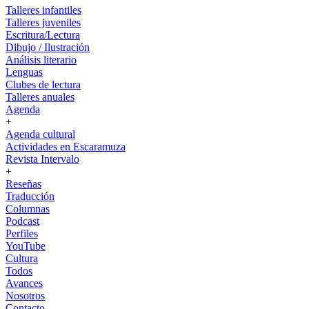
Talleres infantiles
Talleres juveniles
Escritura/Lectura
Dibujo / Ilustración
Análisis literario
Lenguas
Clubes de lectura
Talleres anuales
Agenda
+
Agenda cultural
Actividades en Escaramuza
Revista Intervalo
+
Reseñas
Traducción
Columnas
Podcast
Perfiles
YouTube
Cultura
Todos
Avances
Nosotros
Contacto