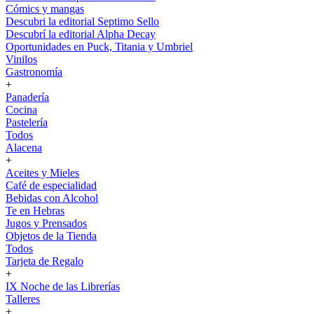
Cómics y mangas
Descubri la editorial Septimo Sello
Descubrí la editorial Alpha Decay
Oportunidades en Puck, Titania y Umbriel
Vinilos
Gastronomía
+
Panadería
Cocina
Pastelería
Todos
Alacena
+
Aceites y Mieles
Café de especialidad
Bebidas con Alcohol
Te en Hebras
Jugos y Prensados
Objetos de la Tienda
Todos
Tarjeta de Regalo
+
IX Noche de las Librerías
Talleres
+