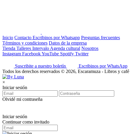
Inicio
Contacto
Escribinos por Whatsapp
Preguntas frecuentes
Términos y condiciones
Datos de la empresa
Tienda
Talleres
Intervalo
Agenda cultural
Nosotros
Instagram
Facebook
YouTube
Spotify
Twitter
Suscribite a nuestro boletín
Escribinos por WhatsApp
Todos los derechos reservados © 2026, Escaramuza - Libros y café
×
Iniciar sesión
Olvidé mi contraseña
Iniciar sesión
Continuar como invitado