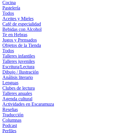
Cocina
Pastelería
Todos
Aceites y Mieles
Café de especialidad
Bebidas con Alcohol
Te en Hebras
Jugos y Prensados
Objetos de la Tienda
Todos
Talleres infantiles
Talleres juveniles
Escritura/Lectura
Dibujo / Ilustración
Análisis literario
Lenguas
Clubes de lectura
Talleres anuales
Agenda cultural
Actividades en Escaramuza
Reseñas
Traducción
Columnas
Podcast
Perfiles