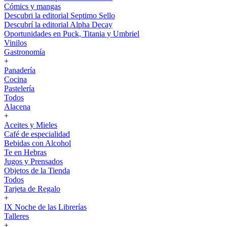
Cómics y mangas
Descubri la editorial Septimo Sello
Descubrí la editorial Alpha Decay
Oportunidades en Puck, Titania y Umbriel
Vinilos
Gastronomía
+
Panadería
Cocina
Pastelería
Todos
Alacena
+
Aceites y Mieles
Café de especialidad
Bebidas con Alcohol
Te en Hebras
Jugos y Prensados
Objetos de la Tienda
Todos
Tarjeta de Regalo
+
IX Noche de las Librerías
Talleres
+