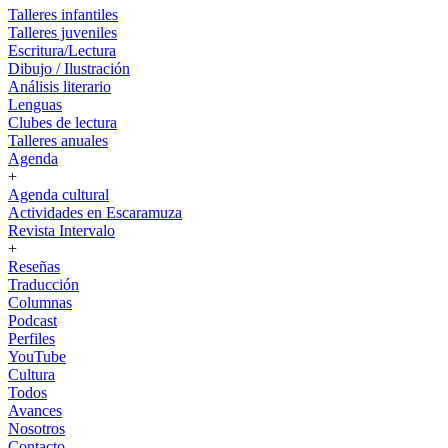
Talleres infantiles
Talleres juveniles
Escritura/Lectura
Dibujo / Ilustración
Análisis literario
Lenguas
Clubes de lectura
Talleres anuales
Agenda
+
Agenda cultural
Actividades en Escaramuza
Revista Intervalo
+
Reseñas
Traducción
Columnas
Podcast
Perfiles
YouTube
Cultura
Todos
Avances
Nosotros
Contacto