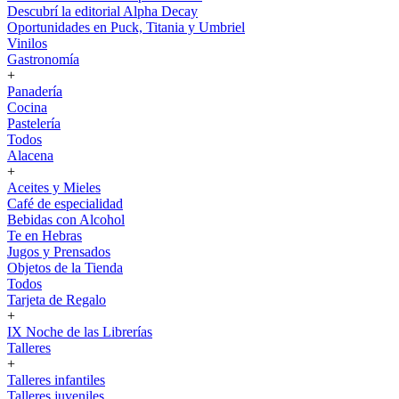
Descubrí la editorial Alpha Decay
Oportunidades en Puck, Titania y Umbriel
Vinilos
Gastronomía
+
Panadería
Cocina
Pastelería
Todos
Alacena
+
Aceites y Mieles
Café de especialidad
Bebidas con Alcohol
Te en Hebras
Jugos y Prensados
Objetos de la Tienda
Todos
Tarjeta de Regalo
+
IX Noche de las Librerías
Talleres
+
Talleres infantiles
Talleres juveniles