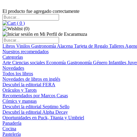
El producto fue agregado correctamente
(
0
)
(
0
)
Libros
Vinilos
Gastronomía
Alacena
Tarjeta de Regalo
Talleres
Agen
Nuestros recomendados
Categorías
Arte
Ciencias sociales
Economía
Gastronomía
Género
Infantiles
Juve
Novedades
Todos los libros
Novedades de libros en inglés
Descubrí la editorial FERA
Oráculos y Tarots
Recomendados por Marcos Casas
Cómics y mangas
Descubri la editorial Septimo Sello
Descubrí la editorial Alpha Decay
Oportunidades en Puck, Titania y Umbriel
Panadería
Cocina
Pastelería