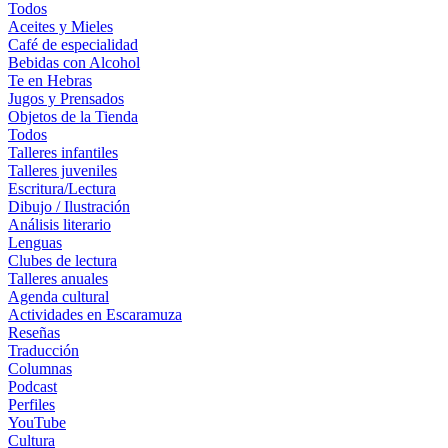
Todos
Aceites y Mieles
Café de especialidad
Bebidas con Alcohol
Te en Hebras
Jugos y Prensados
Objetos de la Tienda
Todos
Talleres infantiles
Talleres juveniles
Escritura/Lectura
Dibujo / Ilustración
Análisis literario
Lenguas
Clubes de lectura
Talleres anuales
Agenda cultural
Actividades en Escaramuza
Reseñas
Traducción
Columnas
Podcast
Perfiles
YouTube
Cultura