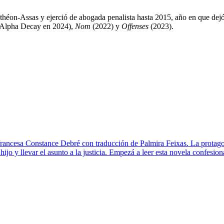
éon-Assas y ejerció de abogada penalista hasta 2015, año en que dejó su
r Alpha Decay en 2024),
Nom
(2022) y
Offenses
(2023).
 francesa Constance Debré con traducción de Palmira Feixas. La protagon
hijo y llevar el asunto a la justicia. Empezá a leer esta novela confesion