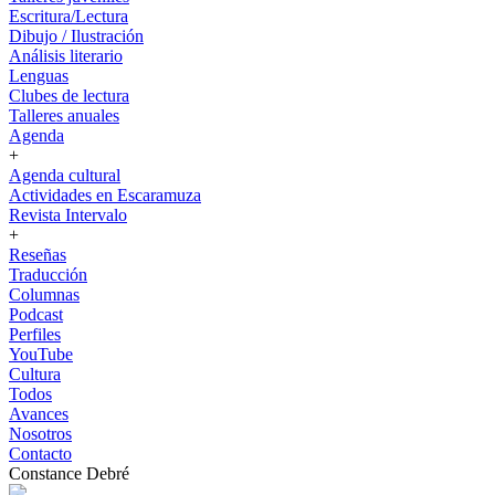
Escritura/Lectura
Dibujo / Ilustración
Análisis literario
Lenguas
Clubes de lectura
Talleres anuales
Agenda
+
Agenda cultural
Actividades en Escaramuza
Revista Intervalo
+
Reseñas
Traducción
Columnas
Podcast
Perfiles
YouTube
Cultura
Todos
Avances
Nosotros
Contacto
Constance Debré