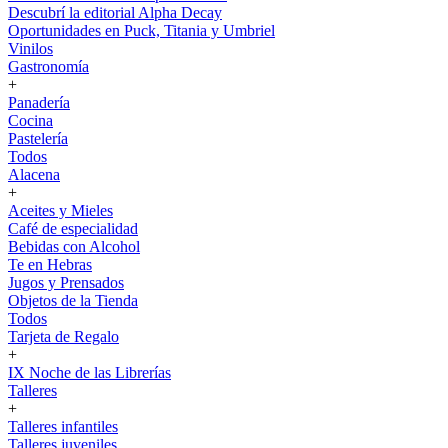
Descubrí la editorial Alpha Decay
Oportunidades en Puck, Titania y Umbriel
Vinilos
Gastronomía
+
Panadería
Cocina
Pastelería
Todos
Alacena
+
Aceites y Mieles
Café de especialidad
Bebidas con Alcohol
Te en Hebras
Jugos y Prensados
Objetos de la Tienda
Todos
Tarjeta de Regalo
+
IX Noche de las Librerías
Talleres
+
Talleres infantiles
Talleres juveniles