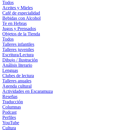
Todos
Aceites y Mieles
Café de especialidad
Bebidas con Alcohol
Te en Hebras
Jugos y Prensados
Objetos de la Tienda
Todos
Talleres infantiles
Talleres juveniles
Escritura/Lectura
Dibujo / Ilustración
Análisis literario
Lenguas
Clubes de lectura
Talleres anuales
Agenda cultural
Actividades en Escaramuza
Reseñas
Traducción
Columnas
Podcast
Perfiles
YouTube
Cultura