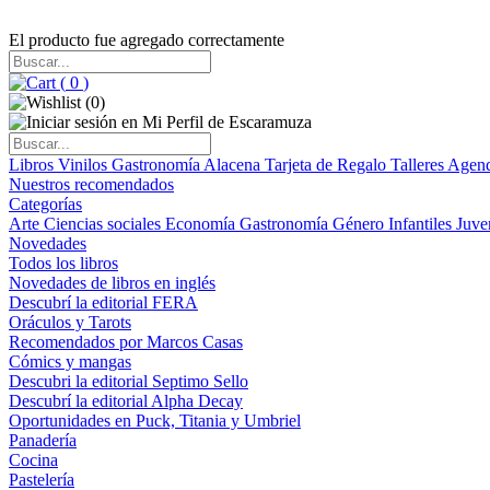
El producto fue agregado correctamente
(
0
)
(
0
)
Libros
Vinilos
Gastronomía
Alacena
Tarjeta de Regalo
Talleres
Agen
Nuestros recomendados
Categorías
Arte
Ciencias sociales
Economía
Gastronomía
Género
Infantiles
Juve
Novedades
Todos los libros
Novedades de libros en inglés
Descubrí la editorial FERA
Oráculos y Tarots
Recomendados por Marcos Casas
Cómics y mangas
Descubri la editorial Septimo Sello
Descubrí la editorial Alpha Decay
Oportunidades en Puck, Titania y Umbriel
Panadería
Cocina
Pastelería