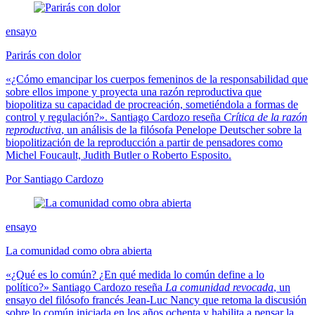
ensayo
Parirás con dolor
«¿Cómo emancipar los cuerpos femeninos de la responsabilidad que
sobre ellos impone y proyecta una razón reproductiva que
biopolitiza su capacidad de procreación, sometiéndola a formas de
control y regulación?». Santiago Cardozo reseña
Crítica de la razón
reproductiva
, un análisis de la filósofa Penelope Deutscher sobre la
biopolitización de la reproducción a partir de pensadores como
Michel Foucault, Judith Butler o Roberto Esposito.
Por Santiago Cardozo
ensayo
La comunidad como obra abierta
«¿Qué es lo común? ¿En qué medida lo común define a lo
político?» Santiago Cardozo reseña
La comunidad revocada
, un
ensayo del filósofo francés Jean-Luc Nancy que retoma la discusión
sobre lo común iniciada en los años ochenta y habilita a pensar la