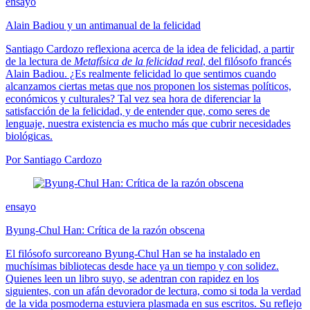
ensayo
Alain Badiou y un antimanual de la felicidad
Santiago Cardozo reflexiona acerca de la idea de felicidad, a partir
de la lectura de
Metafísica de la felicidad real
, del filósofo francés
Alain Badiou. ¿Es realmente felicidad lo que sentimos cuando
alcanzamos ciertas metas que nos proponen los sistemas políticos,
económicos y culturales? Tal vez sea hora de diferenciar la
satisfacción de la felicidad, y de entender que, como seres de
lenguaje, nuestra existencia es mucho más que cubrir necesidades
biológicas.
Por Santiago Cardozo
ensayo
Byung-Chul Han: Crítica de la razón obscena
El filósofo surcoreano Byung-Chul Han se ha instalado en
muchísimas bibliotecas desde hace ya un tiempo y con solidez.
Quienes leen un libro suyo, se adentran con rapidez en los
siguientes, con un afán devorador de lectura, como si toda la verdad
de la vida posmoderna estuviera plasmada en sus escritos. Su reflejo