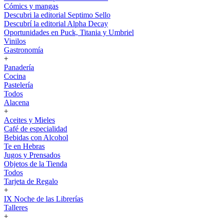
Cómics y mangas
Descubri la editorial Septimo Sello
Descubrí la editorial Alpha Decay
Oportunidades en Puck, Titania y Umbriel
Vinilos
Gastronomía
+
Panadería
Cocina
Pastelería
Todos
Alacena
+
Aceites y Mieles
Café de especialidad
Bebidas con Alcohol
Te en Hebras
Jugos y Prensados
Objetos de la Tienda
Todos
Tarjeta de Regalo
+
IX Noche de las Librerías
Talleres
+