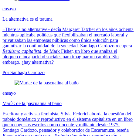
ensayo
La alternativa es el trauma
«There is no alternative» decía Margaret Tatcher en los años ochenta
mientras aplicaba políticas que flexibilizaban el mercado laboral y
privatizaban las empresas públicas como única solución para
garantizar la continuidad de la sociedad. Santiago Cardozo recupera
Realismo capitalista
, de Mark Fisher, un libro que analiza el
bloqueo e incapacidad sociales para imaginar un cambio. Sin
embargo, ¿hay alternativa?
Por Santiago Cardozo
ensayo
María: de la pascualina al baño
Escritora y activista feminista, Silvia Federici aborda la cuestión del
trabajo doméstico y reproductivo en el sistema capitalista en un libro
que recoge sus escritos como docente y militante desde 1975.
Santiago Cardozo, pensador y colaborador de Escaramuza, reseña
Revolución en punto cero. Trabajo doméstico, reproducción y