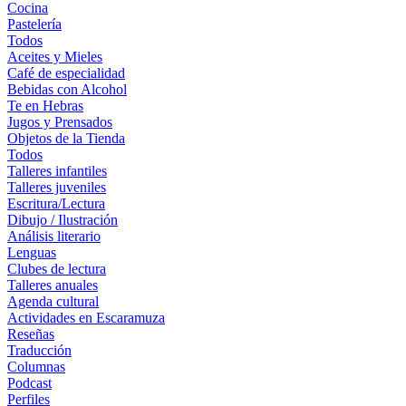
Cocina
Pastelería
Todos
Aceites y Mieles
Café de especialidad
Bebidas con Alcohol
Te en Hebras
Jugos y Prensados
Objetos de la Tienda
Todos
Talleres infantiles
Talleres juveniles
Escritura/Lectura
Dibujo / Ilustración
Análisis literario
Lenguas
Clubes de lectura
Talleres anuales
Agenda cultural
Actividades en Escaramuza
Reseñas
Traducción
Columnas
Podcast
Perfiles