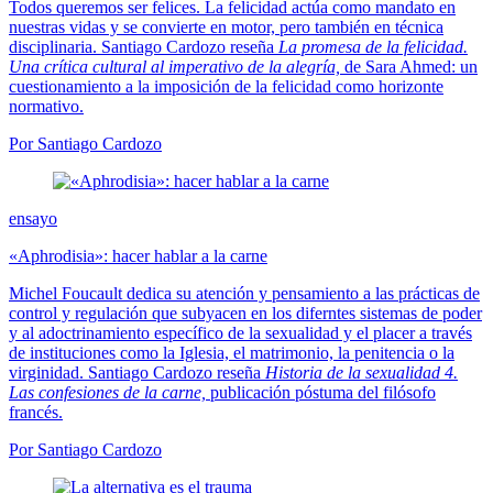
Todos queremos ser felices. La felicidad actúa como mandato en
nuestras vidas y se convierte en motor, pero también en técnica
disciplinaria. Santiago Cardozo reseña
La promesa de la felicidad.
Una crítica cultural al imperativo de la alegría,
de Sara Ahmed: un
cuestionamiento a la imposición de la felicidad como horizonte
normativo.
Por Santiago Cardozo
ensayo
«Aphrodisia»: hacer hablar a la carne
Michel Foucault dedica su atención y pensamiento a las prácticas de
control y regulación que subyacen en los diferntes sistemas de poder
y al adoctrinamiento específico de la sexualidad y el placer a través
de instituciones como la Iglesia, el matrimonio, la penitencia o la
virginidad. Santiago Cardozo reseña
Historia de la sexualidad 4.
Las confesiones de la carne,
publicación póstuma del filósofo
francés.
Por Santiago Cardozo