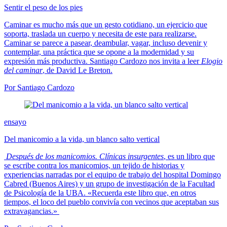
Sentir el peso de los pies
Caminar es mucho más que un gesto cotidiano, un ejercicio que
soporta, traslada un cuerpo y necesita de este para realizarse.
Caminar se parece a pasear, deambular, vagar, incluso devenir y
contemplar, una práctica que se opone a la modernidad y su
expresión más productiva. Santiago Cardozo nos invita a leer
Elogio
del caminar
, de David Le Breton.
Por Santiago Cardozo
ensayo
Del manicomio a la vida, un blanco salto vertical
Después de los manicomios. Clínicas insurgentes
, es un libro que
se escribe contra los manicomios, un tejido de historias y
experiencias narradas por el equipo de trabajo del hospital Domingo
Cabred (Buenos Aires) y un grupo de investigación de la Facultad
de Psicología de la UBA. «Recuerda este libro que, en otros
tiempos, el loco del pueblo convivía con vecinos que aceptaban sus
extravagancias.»