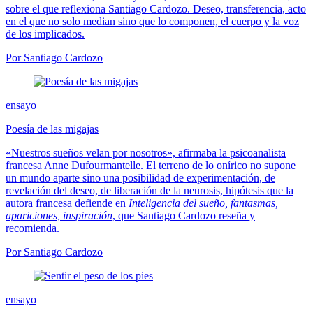
sobre el que reflexiona Santiago Cardozo. Deseo, transferencia, acto
en el que no solo median sino que lo componen, el cuerpo y la voz
de los implicados.
Por Santiago Cardozo
ensayo
Poesía de las migajas
«Nuestros sueños velan por nosotros», afirmaba la psicoanalista
francesa Anne Dufourmantelle. El terreno de lo onírico no supone
un mundo aparte sino una posibilidad de experimentación, de
revelación del deseo, de liberación de la neurosis, hipótesis que la
autora francesa defiende en
Inteligencia del sueño, fantasmas,
apariciones, inspiración
, que Santiago Cardozo reseña y
recomienda.
Por Santiago Cardozo
ensayo