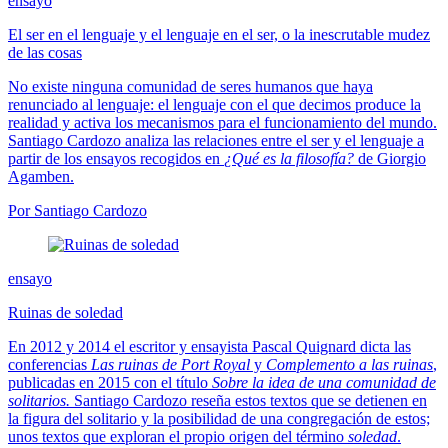
ensayo
El ser en el lenguaje y el lenguaje en el ser, o la inescrutable mudez
de las cosas
No existe ninguna comunidad de seres humanos que haya
renunciado al lenguaje: el lenguaje con el que decimos produce la
realidad y activa los mecanismos para el funcionamiento del mundo.
Santiago Cardozo analiza las relaciones entre el ser y el lenguaje a
partir de los ensayos recogidos en
¿Qué es la filosofía?
de Giorgio
Agamben.
Por Santiago Cardozo
ensayo
Ruinas de soledad
En 2012 y 2014 el escritor y ensayista Pascal Quignard dicta las
conferencias
Las ruinas de Port Royal
y
Complemento a las ruinas
,
publicadas en 2015 con el título
Sobre la idea de una comunidad de
solitarios.
Santiago Cardozo reseña estos textos que se detienen en
la figura del solitario y la posibilidad de una congregación de estos;
unos textos que exploran el propio origen del término
soledad
.