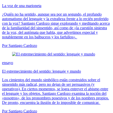
La voz de una marioneta
¿Quién no ha sentido, aunque sea por un segundo, el profundo
automatismo del lenguaje y la extrañeza frente a lo recién proferido
con la voz? Santiago Cardozo sigue explorando y meditando acerca
de la familiaridad del sinsentido, así como de «la cuestión siniestra
de la voz, del autómata que habla, que advertimos especial y
notablemente en los balbuceos y los farfullos».
Por Santiago Cardozo
ensayo
El estremecimiento del sentido: lenguaje y mundo
Los cimientos del mundo simbólico están construidos sobre el
sinsentido más radical, pero no dejan de ser persuasivos (y
operativos). En ciertos momentos, se logra entrever el abismo entre
el lenguaje y los objetos. Santiago Cardozo examina la noción del
«nosotros», de los pronombres posesivos y de los nombres propios.
De pronto, encuentra la ilusión de lo imposible de comunicar.
Por Santiago Cardozo