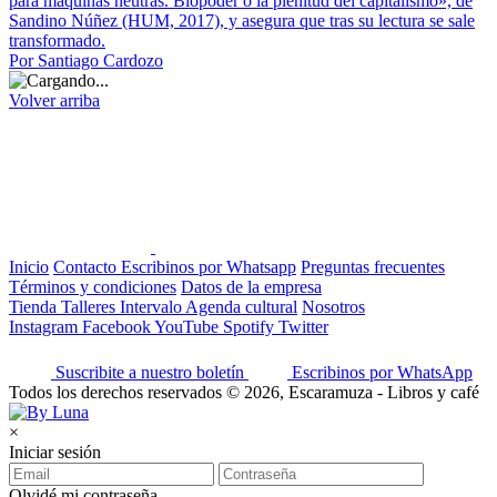
para máquinas neutras. Biopoder o la plenitud del capitalismo», de
Sandino Núñez (HUM, 2017), y asegura que tras su lectura se sale
transformado.
Por Santiago Cardozo
Volver arriba
Inicio
Contacto
Escribinos por Whatsapp
Preguntas frecuentes
Términos y condiciones
Datos de la empresa
Tienda
Talleres
Intervalo
Agenda cultural
Nosotros
Instagram
Facebook
YouTube
Spotify
Twitter
Suscribite a nuestro boletín
Escribinos por WhatsApp
Todos los derechos reservados © 2026, Escaramuza - Libros y café
×
Iniciar sesión
Olvidé mi contraseña