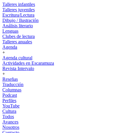
Talleres infantiles
Talleres juveniles
Escritura/Lectura
Dibujo / Ilustración
Análisis literario
Lenguas
Clubes de lectura
Talleres anuales
Agenda
+
Agenda cultural
Actividades en Escaramuza
Revista Intervalo
+
Reseñas
Traducción
Columnas
Podcast
Perfiles
YouTube
Cultura
Todos
Avances
Nosotros
Contacto