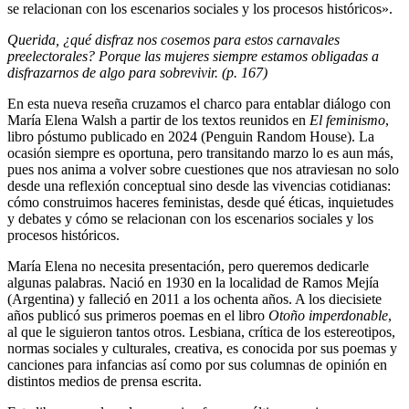
se relacionan con los escenarios sociales y los procesos históricos».
Querida, ¿qué disfraz nos cosemos para estos carnavales
preelectorales? Porque las mujeres siempre estamos obligadas a
disfrazarnos de algo para sobrevivir. (p. 167)
En esta nueva reseña cruzamos el charco para entablar diálogo con
María Elena Walsh a partir de los textos reunidos en
El feminismo
,
libro póstumo publicado en 2024 (Penguin Random House). La
ocasión siempre es oportuna, pero transitando marzo lo es aun más,
pues nos anima a volver sobre cuestiones que nos atraviesan no solo
desde una reflexión conceptual sino desde las vivencias cotidianas:
cómo construimos haceres feministas, desde qué éticas, inquietudes
y debates y cómo se relacionan con los escenarios sociales y los
procesos históricos.
María Elena no necesita presentación, pero queremos dedicarle
algunas palabras. Nació en 1930 en la localidad de Ramos Mejía
(Argentina) y falleció en 2011 a los ochenta años. A los diecisiete
años publicó sus primeros poemas en el libro
Otoño imperdonable
,
al que le siguieron tantos otros. Lesbiana, crítica de los estereotipos,
normas sociales y culturales, creativa, es conocida por sus poemas y
canciones para infancias así como por sus columnas de opinión en
distintos medios de prensa escrita.