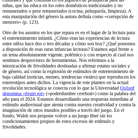
niñas, que las educa en los roles domésticos tradicionales y no
remunerados o peor remunerados (cocina, peluquería, limpieza). A
esta manipulación del género la autora definía como «corrupción de
menores» (p. 123).
Otro de los asuntos en los que repara es en el lugar de la lectura para
el entretenimiento infantil. ¿Cómo eran las experiencias de lectura
entre niñxs hace dos o tres décadas y cómo son hoy? ¿Qué ponemos
a disposición de esas raras infancias lectoras? Estamos aquí frente a
un tema absolutamente vigente, polémico y con respecto al cual nos
sentimos desprovistxs de herramientas. Nos referimos a la
intoxicación de frivolidades destinadas a afirmar estatus sociales y
de género, así como la explosión de estímulos de entretenimiento de
baja calidad (noticias, memes, tendencias virales) que reproducen los
estereotipos antes dichos. La vigencia de este planteo en la actual
revolución tecnológica se conecta con lo que la Universidad
Oxford
denomina «
brain rot
»
(
«
podredumbre cerebral
»
) como la palabra del
año para el 2024. Estamos desarrollando una respuesta inmediata al
estímulo audiovisual que atenta contra nuestra creatividad y contra la
imaginación de otros mundos posibles a través del juego. En el
fondo, Walsh nos propone volver a un juego libre sin los
condicionamientos propios de estos excesos de estímulo y
frivolidades.