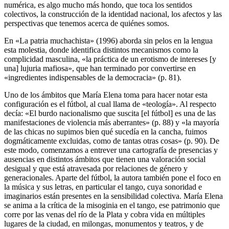
numérica, es algo mucho más hondo, que toca los sentidos
colectivos, la construcción de la identidad nacional, los afectos y las
perspectivas que tenemos acerca de quiénes somos.
En «La patria muchachista» (1996) aborda sin pelos en la lengua
esta molestia, donde identifica distintos mecanismos como la
complicidad masculina, «la práctica de un erotismo de intereses [y
una] lujuria mafiosa», que han terminado por convertirse en
«ingredientes indispensables de la democracia» (p. 81).
Uno de los ámbitos que María Elena toma para hacer notar esta
configuración es el fútbol, al cual llama de «teología». Al respecto
decía: «El burdo nacionalismo que suscita [el fútbol] es una de las
manifestaciones de violencia más aberrantes» (p. 88) y «la mayoría
de las chicas no supimos bien qué sucedía en la cancha, fuimos
dogmáticamente excluidas, como de tantas otras cosas» (p. 90). De
este modo, comenzamos a entrever una cartografía de presencias y
ausencias en distintos ámbitos que tienen una valoración social
desigual y que está atravesada por relaciones de género y
generacionales. Aparte del fútbol, la autora también pone el foco en
la música y sus letras, en particular el tango, cuya sonoridad e
imaginarios están presentes en la sensibilidad colectiva. María Elena
se anima a la crítica de la misoginia en el tango, ese patrimonio que
corre por las venas del río de la Plata y cobra vida en múltiples
lugares de la ciudad, en milongas, monumentos y teatros, y de