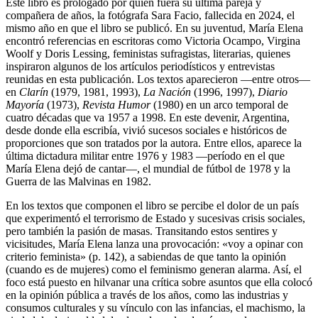
Este libro es prologado por quien fuera su última pareja y
compañera de años, la fotógrafa Sara Facio, fallecida en 2024, el
mismo año en que el libro se publicó. En su juventud, María Elena
encontró referencias en escritoras como Victoria Ocampo, Virgina
Woolf y Doris Lessing, feministas sufragistas, literarias, quienes
inspiraron algunos de los artículos periodísticos y entrevistas
reunidas en esta publicación. Los textos aparecieron —entre otros—
en
Clarín
(1979, 1981, 1993),
La Nación
(1996, 1997),
Diario
Mayoría
(1973),
Revista Humor
(1980) en un arco temporal de
cuatro décadas que va 1957 a 1998. En este devenir, Argentina,
desde donde ella escribía, vivió sucesos sociales e históricos de
proporciones que son tratados por la autora. Entre ellos, aparece la
última dictadura militar entre 1976 y 1983 —período en el que
María Elena dejó de cantar—, el mundial de fútbol de 1978 y la
Guerra de las Malvinas en 1982.
En los textos que componen el libro se percibe el dolor de un país
que experimentó el terrorismo de Estado y sucesivas crisis sociales,
pero también la pasión de masas. Transitando estos sentires y
vicisitudes, María Elena lanza una provocación: «voy a opinar con
criterio feminista» (p. 142), a sabiendas de que tanto la opinión
(cuando es de mujeres) como el feminismo generan alarma. Así, el
foco está puesto en hilvanar una crítica sobre asuntos que ella colocó
en la opinión pública a través de los años, como las industrias y
consumos culturales y su vínculo con las infancias, el machismo, la