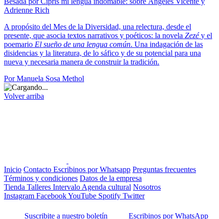
Besada por Cipris mi lengua indomable: sobre Ángeles Vicente y
Adrienne Rich
A propósito del Mes de la Diversidad, una relectura, desde el
presente, que asocia textos narrativos y poéticos: la novela
Zezé
y el
poemario
El sueño de una lengua común
. Una indagación de las
disidencias y la literatura, de lo sáfico y de su potencial para una
nueva y necesaria manera de construir la tradición.
Por Manuela Sosa Methol
Volver arriba
Inicio
Contacto
Escribinos por Whatsapp
Preguntas frecuentes
Términos y condiciones
Datos de la empresa
Tienda
Talleres
Intervalo
Agenda cultural
Nosotros
Instagram
Facebook
YouTube
Spotify
Twitter
Suscribite a nuestro boletín
Escribinos por WhatsApp