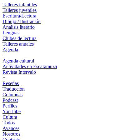
Talleres infantiles
Talleres juveniles
Escritura/Lectura
Dibujo / Ilustración
Análisis literario
Lenguas
Clubes de lectura
Talleres anuales
Agenda
+
Agenda cultural
Actividades en Escaramuza
Revista Intervalo
+
Reseñas
Traducción
Columnas
Podcast
Perfiles
YouTube
Cultura
Todos
Avances
Nosotros
Contacto