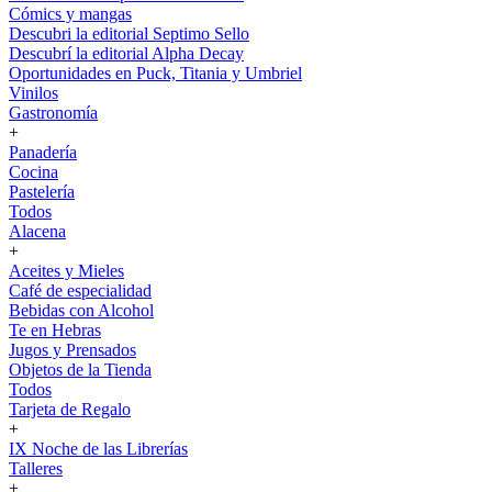
Cómics y mangas
Descubri la editorial Septimo Sello
Descubrí la editorial Alpha Decay
Oportunidades en Puck, Titania y Umbriel
Vinilos
Gastronomía
+
Panadería
Cocina
Pastelería
Todos
Alacena
+
Aceites y Mieles
Café de especialidad
Bebidas con Alcohol
Te en Hebras
Jugos y Prensados
Objetos de la Tienda
Todos
Tarjeta de Regalo
+
IX Noche de las Librerías
Talleres
+