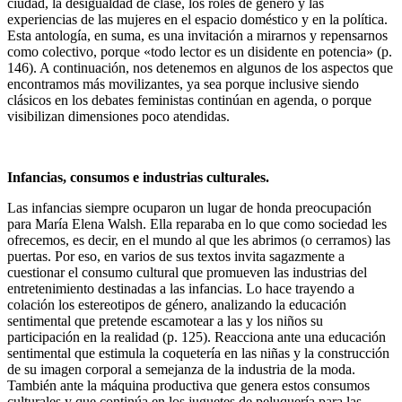
ciudad, la desigualdad de clase, los roles de género y las
experiencias de las mujeres en el espacio doméstico y en la política.
Esta antología, en suma, es una invitación a mirarnos y repensarnos
como colectivo, porque «todo lector es un disidente en potencia» (p.
146). A continuación, nos detenemos en algunos de los aspectos que
encontramos más movilizantes, ya sea porque inclusive siendo
clásicos en los debates feministas continúan en agenda, o porque
visibilizan dimensiones poco atendidas.
Infancias, consumos e industrias culturales.
Las infancias siempre ocuparon un lugar de honda preocupación
para María Elena Walsh. Ella reparaba en lo que como sociedad les
ofrecemos, es decir, en el mundo al que les abrimos (o cerramos) las
puertas. Por eso, en varios de sus textos invita sagazmente a
cuestionar el consumo cultural que promueven las industrias del
entretenimiento destinadas a las infancias. Lo hace trayendo a
colación los estereotipos de género, analizando la educación
sentimental que pretende escamotear a las y los niños su
participación en la realidad (p. 125). Reacciona ante una educación
sentimental que estimula la coquetería en las niñas y la construcción
de su imagen corporal a semejanza de la industria de la moda.
También ante la máquina productiva que genera estos consumos
culturales y que continúa en los juguetes de peluquería para las