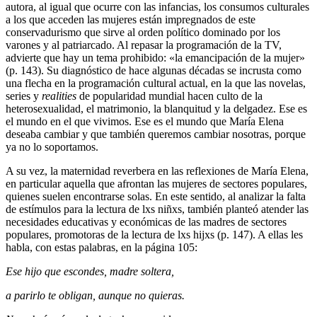
autora, al igual que ocurre con las infancias, los consumos culturales
a los que acceden las mujeres están impregnados de este
conservadurismo que sirve al orden político dominado por los
varones y al patriarcado. Al repasar la programación de la TV,
advierte que hay un tema prohibido: «la emancipación de la mujer»
(p. 143). Su diagnóstico de hace algunas décadas se incrusta como
una flecha en la programación cultural actual, en la que las novelas,
series y
realities
de popularidad mundial hacen culto de la
heterosexualidad, el matrimonio, la blanquitud y la delgadez. Ese es
el mundo en el que vivimos. Ese es el mundo que María Elena
deseaba cambiar y que también queremos cambiar nosotras, porque
ya no lo soportamos.
A su vez, la maternidad reverbera en las reflexiones de María Elena,
en particular aquella que afrontan las mujeres de sectores populares,
quienes suelen encontrarse solas. En este sentido, al analizar la falta
de estímulos para la lectura de lxs niñxs, también planteó atender las
necesidades educativas y económicas de las madres de sectores
populares, promotoras de la lectura de lxs hijxs (p. 147). A ellas les
habla, con estas palabras, en la página 105:
Ese hijo que escondes, madre soltera,
a parirlo te obligan, aunque no quieras.