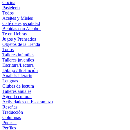
Cocina
Pastelería
Todos
Aceites y Mieles
Café de especialidad
Bebidas con Alcohol
Te en Hebras
Jugos y Prensados
Objetos de la Tienda
Todos
Talleres infantiles
Talleres juveniles
Escritura/Lectura
Dibujo / Ilustración
Análisis literario
Lenguas
Clubes de lectura
Talleres anuales
Agenda cultural
Actividades en Escaramuza
Reseñas
Traducción
Columnas
Podcast
Perfiles