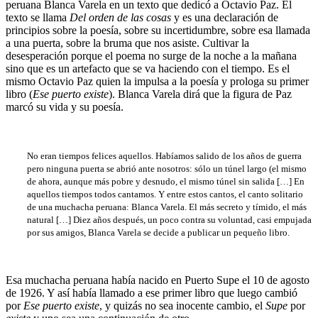
peruana Blanca Varela en un texto que dedicó a Octavio Paz. El
texto se llama
Del orden de las cosas
y es una declaración de
principios sobre la poesía, sobre su incertidumbre, sobre esa llamada
a una puerta, sobre la bruma que nos asiste. Cultivar la
desesperación porque el poema no surge de la noche a la mañana
sino que es un artefacto que se va haciendo con el tiempo. Es el
mismo Octavio Paz quien la impulsa a la poesía y prologa su primer
libro (
Ese puerto existe
). Blanca Varela dirá que la figura de Paz
marcó su vida y su poesía.
No eran tiempos felices aquellos. Habíamos salido de los años de guerra
pero ninguna puerta se abrió ante nosotros: sólo un túnel largo (el mismo
de ahora, aunque más pobre y desnudo, el mismo túnel sin salida […] En
aquellos tiempos todos cantamos. Y entre estos cantos, el canto solitario
de una muchacha peruana: Blanca Varela. El más secreto y tímido, el más
natural […] Diez años después, un poco contra su voluntad, casi empujada
por sus amigos, Blanca Varela se decide a publicar un pequeño libro.
Esa muchacha peruana había nacido en Puerto Supe el 10 de agosto
de 1926. Y así había llamado a ese primer libro que luego cambió
por
Ese puerto existe
, y quizás no sea inocente cambio, el
Supe
por