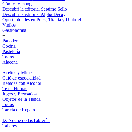
Cómics y mangas
Descubri la editorial Septimo Sello
Descubrí la editorial Alpha Decay
Oportunidades en Puck, Titania y Umbriel
Vinilos
Gastronomía
+
Panadería
Cocina
Pastelería
Todos
Alacena
+
Aceites y Mieles
Café de especialidad
Bebidas con Alcohol
Te en Hebras
Jugos y Prensados
Objetos de la Tienda
Todos
Tarjeta de Regalo
+
IX Noche de las Librerías
Talleres
+