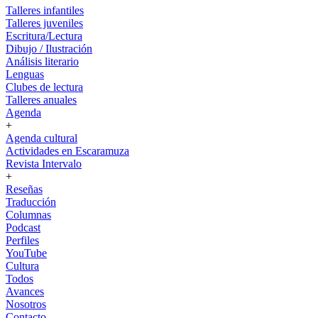
Talleres infantiles
Talleres juveniles
Escritura/Lectura
Dibujo / Ilustración
Análisis literario
Lenguas
Clubes de lectura
Talleres anuales
Agenda
+
Agenda cultural
Actividades en Escaramuza
Revista Intervalo
+
Reseñas
Traducción
Columnas
Podcast
Perfiles
YouTube
Cultura
Todos
Avances
Nosotros
Contacto