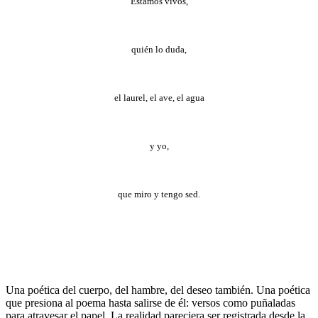
Estamos vivos,
quién lo duda,
el laurel, el ave, el agua
y yo,
que miro y tengo sed.
Una poética del cuerpo, del hambre, del deseo también. Una poética
que presiona al poema hasta salirse de él: versos como puñaladas
para atravesar el papel. La realidad pareciera ser registrada desde la