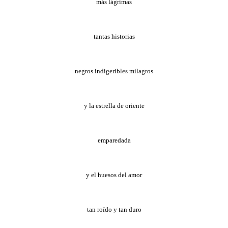
más lágrimas
tantas historias
negros indigeribles milagros
y la estrella de oriente
emparedada
y el huesos del amor
tan roído y tan duro