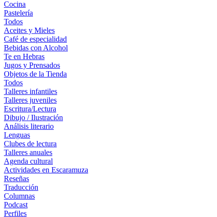
Cocina
Pastelería
Todos
Aceites y Mieles
Café de especialidad
Bebidas con Alcohol
Te en Hebras
Jugos y Prensados
Objetos de la Tienda
Todos
Talleres infantiles
Talleres juveniles
Escritura/Lectura
Dibujo / Ilustración
Análisis literario
Lenguas
Clubes de lectura
Talleres anuales
Agenda cultural
Actividades en Escaramuza
Reseñas
Traducción
Columnas
Podcast
Perfiles