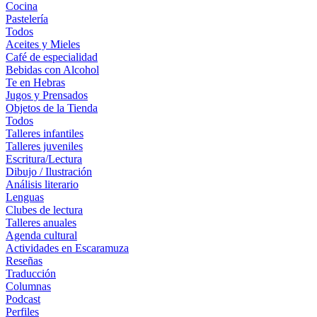
Cocina
Pastelería
Todos
Aceites y Mieles
Café de especialidad
Bebidas con Alcohol
Te en Hebras
Jugos y Prensados
Objetos de la Tienda
Todos
Talleres infantiles
Talleres juveniles
Escritura/Lectura
Dibujo / Ilustración
Análisis literario
Lenguas
Clubes de lectura
Talleres anuales
Agenda cultural
Actividades en Escaramuza
Reseñas
Traducción
Columnas
Podcast
Perfiles