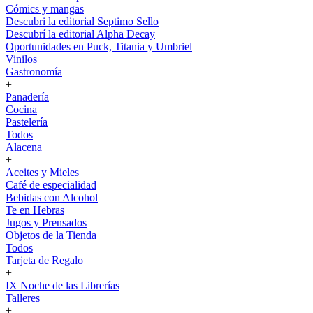
Cómics y mangas
Descubri la editorial Septimo Sello
Descubrí la editorial Alpha Decay
Oportunidades en Puck, Titania y Umbriel
Vinilos
Gastronomía
+
Panadería
Cocina
Pastelería
Todos
Alacena
+
Aceites y Mieles
Café de especialidad
Bebidas con Alcohol
Te en Hebras
Jugos y Prensados
Objetos de la Tienda
Todos
Tarjeta de Regalo
+
IX Noche de las Librerías
Talleres
+