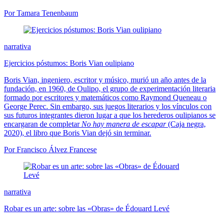
Por Tamara Tenenbaum
narrativa
Ejercicios póstumos: Boris Vian oulipiano
Boris Vian, ingeniero, escritor y músico, murió un año antes de la
fundación, en 1960, de Oulipo, el grupo de experimentación literaria
formado por escritores y matemáticos como Raymond Queneau o
George Perec. Sin embargo, sus juegos literarios y los vínculos con
sus futuros integrantes dieron lugar a que los herederos oulipianos se
encargaran de completar
No hay manera de escapar
(Caja negra,
2020), el libro que Boris Vian dejó sin terminar.
Por Francisco Álvez Francese
narrativa
Robar es un arte: sobre las «Obras» de Édouard Levé