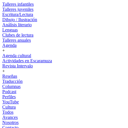
Talleres infantiles
Talleres juveniles
Escritura/Lectura
Dibujo / Ilustración
Análisis literario
Lenguas
Clubes de lectura
Talleres anuales
Agenda
+
Agenda cultural
Actividades en Escaramuza
Revista Intervalo
+
Reseñas
Traducción
Columnas
Podcast
Perfiles
YouTube
Cultura
Todos
Avances
Nosotros
Contacto