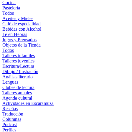
Cocina
Pastelería
Todos
Aceites y Mieles
Café de especialidad
Bebidas con Alcohol
Te en Hebras
Jugos y Prensados
Objetos de la Tienda
Todos
Talleres infantiles
Talleres juveniles
Escritura/Lectura
Dibujo / Ilustración
Análisis literario
Lenguas
Clubes de lectura
Talleres anuales
Agenda cultural
Actividades en Escaramuza
Reseñas
Traducción
Columnas
Podcast
Perfiles