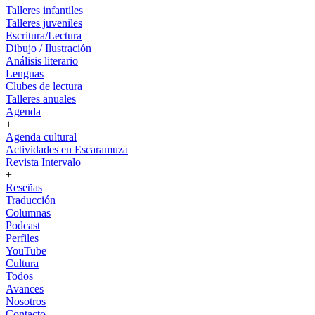
Talleres infantiles
Talleres juveniles
Escritura/Lectura
Dibujo / Ilustración
Análisis literario
Lenguas
Clubes de lectura
Talleres anuales
Agenda
+
Agenda cultural
Actividades en Escaramuza
Revista Intervalo
+
Reseñas
Traducción
Columnas
Podcast
Perfiles
YouTube
Cultura
Todos
Avances
Nosotros
Contacto