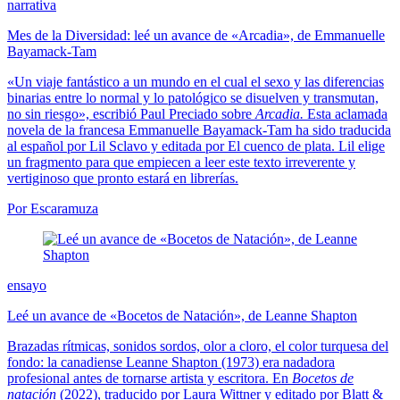
narrativa
Mes de la Diversidad: leé un avance de «Arcadia», de Emmanuelle
Bayamack-Tam
«Un viaje fantástico a un mundo en el cual el sexo y las diferencias
binarias entre lo normal y lo patológico se disuelven y transmutan,
no sin riesgo», escribió Paul Preciado sobre
Arcadia.
Esta aclamada
novela de la francesa Emmanuelle Bayamack-Tam ha sido traducida
al español por Lil Sclavo y editada por El cuenco de plata. Lil elige
un fragmento para que empiecen a leer este texto irreverente y
vertiginoso que pronto estará en librerías.
Por Escaramuza
ensayo
Leé un avance de «Bocetos de Natación», de Leanne Shapton
Brazadas rítmicas, sonidos sordos, olor a cloro, el color turquesa del
fondo: la canadiense Leanne Shapton (1973) era nadadora
profesional antes de tornarse artista y escritora. En
Bocetos de
natación
(2022), traducido por Laura Wittner y editado por Blatt &