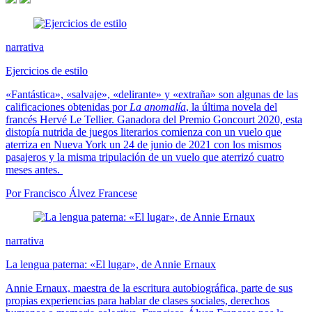
narrativa
Ejercicios de estilo
«Fantástica», «salvaje», «delirante» y «extraña» son algunas de las
calificaciones obtenidas por
La anomalía
, la última novela del
francés Hervé Le Tellier. Ganadora del Premio Goncourt 2020, esta
distopía nutrida de juegos literarios comienza con un vuelo que
aterriza en Nueva York un 24 de junio de 2021 con los mismos
pasajeros y la misma tripulación de un vuelo que aterrizó cuatro
meses antes.
Por Francisco Álvez Francese
narrativa
La lengua paterna: «El lugar», de Annie Ernaux
Annie Ernaux, maestra de la escritura autobiográfica, parte de sus
propias experiencias para hablar de clases sociales, derechos