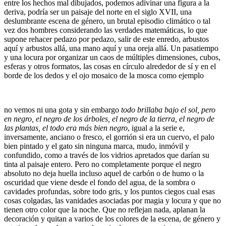
entre los hechos mal dibujados, podemos adivinar una figura a la
deriva, podría ser un paisaje del norte en el siglo XVII, una
deslumbrante escena de género, un brutal episodio climático o tal
vez dos hombres considerando las verdades matemáticas, lo que
supone rehacer pedazo por pedazo, salir de este enredo, arbustos
aquí y arbustos allá, una mano aquí y una oreja allá. Un pasatiempo
y una locura por organizar un caos de múltiples dimensiones, cubos,
esferas y otros formatos, las cosas en círculo alrededor de sí y en el
borde de los dedos y el ojo mosaico de la mosca como ejemplo
no vemos ni una gota y sin embargo
todo brillaba bajo el sol, pero
en negro, el negro de los árboles, el negro de la tierra, el negro de
las plantas, el todo era más bien negro
, igual a la serie e,
inversamente, anciano o fresco, el gorrión si era un cuervo, el palo
bien pintado y el gato sin ninguna marca, mudo, inmóvil y
confundido, como a través de los vidrios apretados que darían su
tinta al paisaje entero. Pero no completamente porque el negro
absoluto no deja huella incluso aquel de carbón o de humo o la
oscuridad que viene desde el fondo del agua, de la sombra o
cavidades profundas, sobre todo gris, y los puntos ciegos cual esas
cosas colgadas, las vanidades asociadas por magia y locura y que no
tienen otro color que la noche. Que no reflejan nada, aplanan la
decoración y quitan a varios de los colores de la escena, de género y