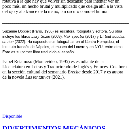
rotativa a la que hay que volver sin descanso para intentar ver un
poco más, un hecho brutal y multiplicado que cuelga ahí, a la vista
del ojo y al alcance de la mano, tan oscuro como el humor
______________________________________________________________
Suzanne Doppelt (París, 1956) es escritora, fotógrafa y editora. Su obra
incluye los libros
Lazy Suzie
(2009),
Vak spectra
(2017) y
Et tout soudain
en rien
(2022). Ha expuesto sus fotografías en el Centro Pompidou, el
Instituto francés de Nápoles, el museo del Louvre y en NYU, entre otros.
Este es su primer libro traducido al español.
Isabel Retamoso (Montevideo, 1995) es estudiante de la
Licenciatura en Letras y Traductorado de Inglés y Francés. Colabora
en la sección cultural del semanario
Brecha
desde 2017 y es autora
de la novela
Las tentativas
(2021).
Disponible
DIVERTIMENTOS MECÁNICOS