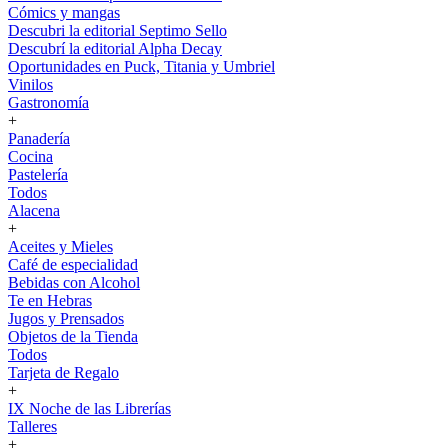
Cómics y mangas
Descubri la editorial Septimo Sello
Descubrí la editorial Alpha Decay
Oportunidades en Puck, Titania y Umbriel
Vinilos
Gastronomía
+
Panadería
Cocina
Pastelería
Todos
Alacena
+
Aceites y Mieles
Café de especialidad
Bebidas con Alcohol
Te en Hebras
Jugos y Prensados
Objetos de la Tienda
Todos
Tarjeta de Regalo
+
IX Noche de las Librerías
Talleres
+