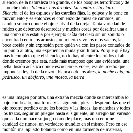
silencio, de la naturaleza tan grande, de los bosques terroríficos y de
la noche dulce,
Silencio
.
Los árboles
.
La sombra
.
Un claro
.
Silencio
, el de los espinos y las estrellas fijas, la golpea y la pone en
movimiento y es entonces el comienzo de miles de cambios, un
camino sonoro donde el ojo es rival de la oreja. Tanta variedad de
ruidos que debemos desenredar y muchas cosas por descifrar una a
una como una estatua por ejemplo caída del cielo sin un sonido o
encontrada entre los arbustos, un muerto vivo los ojos vacíos, la
boca cosida y sin expresión pero quién va con los pasos contados de
un punto al otro, una experiencia muda y sin futuro. Porque qué hay
más incompleto que el silencio, no lo hay ni entre los ruidos ni ahí
donde creemos que está, nada más tramposo que una evidencia, una
bella ilusión acústica donde escuchamos voces, esa del medio que
impone su ley, la de la razón, blanca o de los aires,
la noche caía, un
pedrusco, un abejorro, una mosca, la tierra
es una imagen por otra, una extraña mezcla donde se intercambia lo
bajo con lo alto, una forma y la siguiente, piezas desprendidas que el
ojo recorre perdido entre los bordes y las líneas, las manchas y todos
los trazos, seguir un pliegue hasta el siguiente, un arreglo tan variado
que cada uno hace su juego como le place, más una enorme
cantidad de ritmos, un verdadero mundito en sí mismo. Pero en ese
montón mal apilado flotando como en una tormenta de materias,