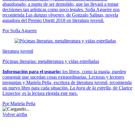
abandonado, a punto de ser demolido, que las llevará a tomar
decisiones tan artísticas como poco legales. Sofía Aguerre nos
recomienda
Las danzas vírgenes
, de Gonzalo Salinas, novela
ganadora del Premio Onetti 2018 en literatura juvenil.
Por Sofía Aguerre
literatura juvenil
Pócimas literarias: metaliteratura y vidas estrelladas
Información para el usuario:
los libros, como la magia, pueden
conseguir que sucedan cosas extraordinarias. Lectoras y lectores
preguntan y Mariela Peña, escritora de literatura juvenil, recomienda
un nuevo libro para cada situación.
La hora de la estrella
, de Clarice
Lispector, es la lectura elegida este mes.
Por Mariela Peña
Volver arriba