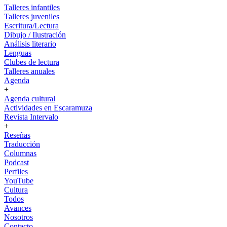
Talleres infantiles
Talleres juveniles
Escritura/Lectura
Dibujo / Ilustración
Análisis literario
Lenguas
Clubes de lectura
Talleres anuales
Agenda
+
Agenda cultural
Actividades en Escaramuza
Revista Intervalo
+
Reseñas
Traducción
Columnas
Podcast
Perfiles
YouTube
Cultura
Todos
Avances
Nosotros
Contacto