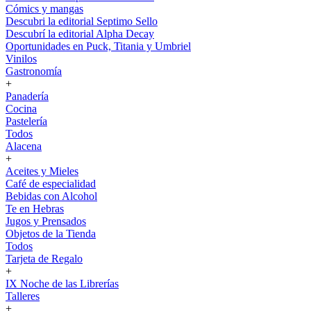
Cómics y mangas
Descubri la editorial Septimo Sello
Descubrí la editorial Alpha Decay
Oportunidades en Puck, Titania y Umbriel
Vinilos
Gastronomía
+
Panadería
Cocina
Pastelería
Todos
Alacena
+
Aceites y Mieles
Café de especialidad
Bebidas con Alcohol
Te en Hebras
Jugos y Prensados
Objetos de la Tienda
Todos
Tarjeta de Regalo
+
IX Noche de las Librerías
Talleres
+