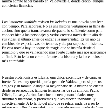
misma admite haber basado en Valdeverdeja, donde creció, aunque
con ciertas licencias.
Los limoneros también resisten las heladas
es una novela para leer
con tiempo. Para saborear. No es una historia vertiginosa ni llena de
acción, sino que la trama avanza despacio, lo suficiente como para
conocer bien a los personajes y verlos crecer a través de un año de
sus vidas, el último antes de entrar a la universidad. Es un año de
cambios, de expectativas, de temores y de, por supuesto, misterios.
En esta novela hay un toque de magia que se insinúa desde el
principio y que se va haciendo más fuerte cuanto más nos acercamos
al final. Esto le da un color diferente a la historia y la hace incluso
más entrañable.
Nuestra protagonista es Lluvia, una chica excéntrica y de carácter
fuerte. No es muy querida por la gente de Valdesa, pero sí por sus
amigos y su familia. Aunque la mayor parte de la historia se cuenta
desde su perspectiva, también tenemos las de sus amigos: Paula,
Olivia, Lucas y Aarón. Los cinco tienen personalidades muy
distintas y marcadas, y problemas que los afectan individual y
colectivamente. A lo largo del año que se relata, nada va a ser lo
mismo para ellos: la nostalgia por un pasado que se pierde de forma