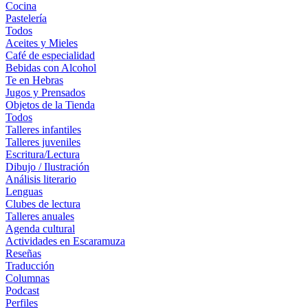
Cocina
Pastelería
Todos
Aceites y Mieles
Café de especialidad
Bebidas con Alcohol
Te en Hebras
Jugos y Prensados
Objetos de la Tienda
Todos
Talleres infantiles
Talleres juveniles
Escritura/Lectura
Dibujo / Ilustración
Análisis literario
Lenguas
Clubes de lectura
Talleres anuales
Agenda cultural
Actividades en Escaramuza
Reseñas
Traducción
Columnas
Podcast
Perfiles