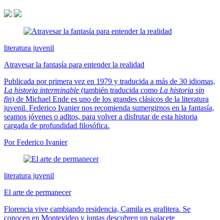
literatura juvenil
Atravesar la fantasía para entender la realidad
Publicada por primera vez en 1979 y traducida a más de 30 idiomas,
La historia interminable
(también traducida como
La historia sin
fin
) de Michael Ende es uno de los grandes clásicos de la literatura
juvenil. Federico Ivanier nos recomienda sumergirnos en la fantasía,
seamos jóvenes o adltos, para volver a disfrutar de esta historia
cargada de profundidad filosófica.
Por Federico Ivanier
literatura juvenil
El arte de permanecer
Florencia vive cambiando residencia, Camila es grafitera. Se
conocen en Montevideo y juntas descubren un palacete