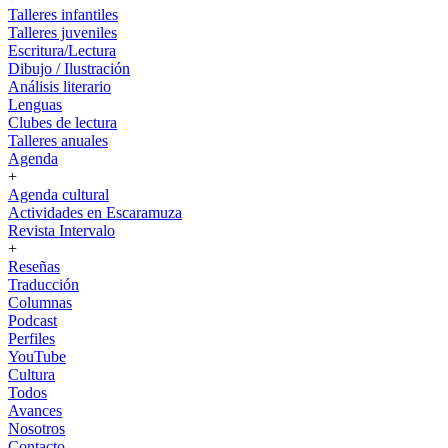
Talleres infantiles
Talleres juveniles
Escritura/Lectura
Dibujo / Ilustración
Análisis literario
Lenguas
Clubes de lectura
Talleres anuales
Agenda
+
Agenda cultural
Actividades en Escaramuza
Revista Intervalo
+
Reseñas
Traducción
Columnas
Podcast
Perfiles
YouTube
Cultura
Todos
Avances
Nosotros
Contacto