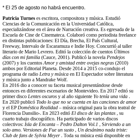
* El 25 de agosto no habrá encuentro.
Patricia Turnes
es escritora, compositora y música. Estudió
Ciencias de la Comunicación en la Universidad Católica,
especializándose en el área de Narración creativa. Es egresada de la
Escuela de Cine de Cinemateca. Colaboró como periodista freelance
en distintas publicaciones: El Día, Brecha, El País Cultural,
Freeway, Intervalo de Escaramuza e Indie Hoy. Concurrió al taller
literario de Mario Levrero. Editó la colección de cuentos
Últimos
días con mi familia
(Cauce, 2001). Publicó la novela
Pendejos
(2007) y los cuentos
Amor y amistad entre ovejas negras
(2010)
ambos por Editorial Planeta. Desde 2014 a 2015 co-condujo el
programa de radio
Letra y música
en El Espectador sobre literatura
y música junto a Mandrake Wolf.
En 2016 dio a conocer su faceta musical presentándose desde
entonces en diferentes escenarios de Montevideo. En 2017 editó su
primer disco
Lentes oscuros
y al año siguiente
Yo tenía una vida
.
En 2020 publicó
Todo lo que no se cuenta en las canciones de amor
y el EP
Doméstica Realidad
– música original para la obra teatral de
Florencia Dansilio-. En 2023 editó
El disco de las plantas
, su
cuarto trabajo discográfico. Ha participado de varios discos
colectivos:
Isla de Encanta – Pedro Dalton Vol.1
, S
irviendo a un
solo amo. Versiones de Fue un susto
,
Un desánimo nada triste:
Club de fans de Sylvia Meyer
. Toda su música está disponible en