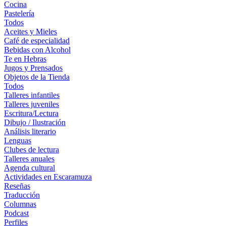
Cocina
Pastelería
Todos
Aceites y Mieles
Café de especialidad
Bebidas con Alcohol
Te en Hebras
Jugos y Prensados
Objetos de la Tienda
Todos
Talleres infantiles
Talleres juveniles
Escritura/Lectura
Dibujo / Ilustración
Análisis literario
Lenguas
Clubes de lectura
Talleres anuales
Agenda cultural
Actividades en Escaramuza
Reseñas
Traducción
Columnas
Podcast
Perfiles