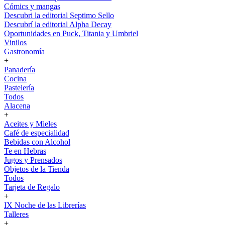
Cómics y mangas
Descubri la editorial Septimo Sello
Descubrí la editorial Alpha Decay
Oportunidades en Puck, Titania y Umbriel
Vinilos
Gastronomía
+
Panadería
Cocina
Pastelería
Todos
Alacena
+
Aceites y Mieles
Café de especialidad
Bebidas con Alcohol
Te en Hebras
Jugos y Prensados
Objetos de la Tienda
Todos
Tarjeta de Regalo
+
IX Noche de las Librerías
Talleres
+