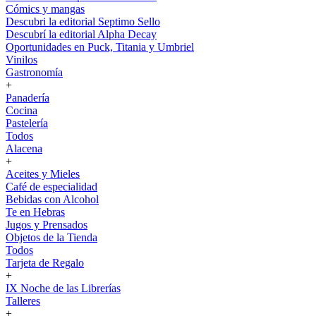
Cómics y mangas
Descubri la editorial Septimo Sello
Descubrí la editorial Alpha Decay
Oportunidades en Puck, Titania y Umbriel
Vinilos
Gastronomía
+
Panadería
Cocina
Pastelería
Todos
Alacena
+
Aceites y Mieles
Café de especialidad
Bebidas con Alcohol
Te en Hebras
Jugos y Prensados
Objetos de la Tienda
Todos
Tarjeta de Regalo
+
IX Noche de las Librerías
Talleres
+