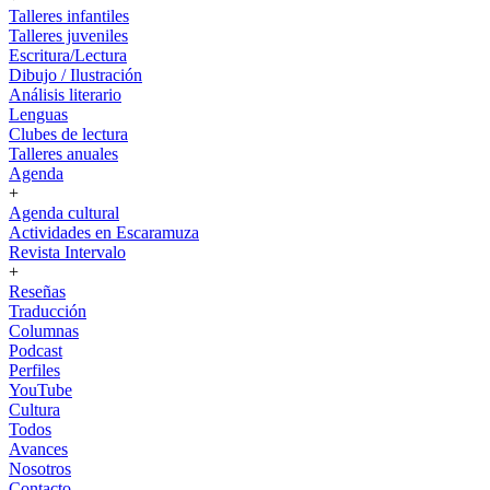
Talleres infantiles
Talleres juveniles
Escritura/Lectura
Dibujo / Ilustración
Análisis literario
Lenguas
Clubes de lectura
Talleres anuales
Agenda
+
Agenda cultural
Actividades en Escaramuza
Revista Intervalo
+
Reseñas
Traducción
Columnas
Podcast
Perfiles
YouTube
Cultura
Todos
Avances
Nosotros
Contacto