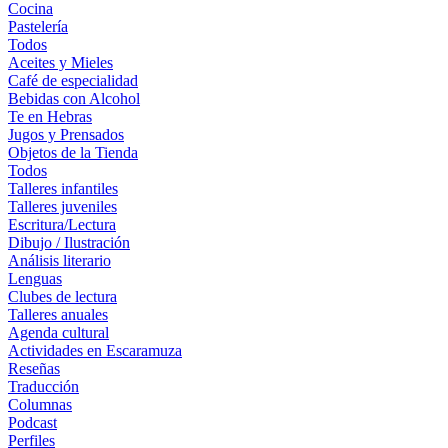
Cocina
Pastelería
Todos
Aceites y Mieles
Café de especialidad
Bebidas con Alcohol
Te en Hebras
Jugos y Prensados
Objetos de la Tienda
Todos
Talleres infantiles
Talleres juveniles
Escritura/Lectura
Dibujo / Ilustración
Análisis literario
Lenguas
Clubes de lectura
Talleres anuales
Agenda cultural
Actividades en Escaramuza
Reseñas
Traducción
Columnas
Podcast
Perfiles