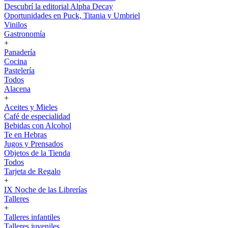
Descubrí la editorial Alpha Decay
Oportunidades en Puck, Titania y Umbriel
Vinilos
Gastronomía
+
Panadería
Cocina
Pastelería
Todos
Alacena
+
Aceites y Mieles
Café de especialidad
Bebidas con Alcohol
Te en Hebras
Jugos y Prensados
Objetos de la Tienda
Todos
Tarjeta de Regalo
+
IX Noche de las Librerías
Talleres
+
Talleres infantiles
Talleres juveniles