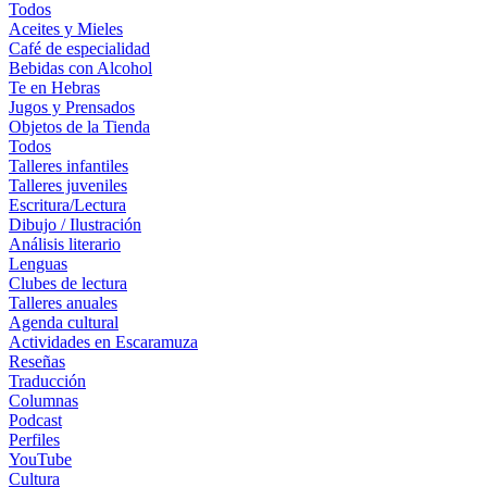
Todos
Aceites y Mieles
Café de especialidad
Bebidas con Alcohol
Te en Hebras
Jugos y Prensados
Objetos de la Tienda
Todos
Talleres infantiles
Talleres juveniles
Escritura/Lectura
Dibujo / Ilustración
Análisis literario
Lenguas
Clubes de lectura
Talleres anuales
Agenda cultural
Actividades en Escaramuza
Reseñas
Traducción
Columnas
Podcast
Perfiles
YouTube
Cultura