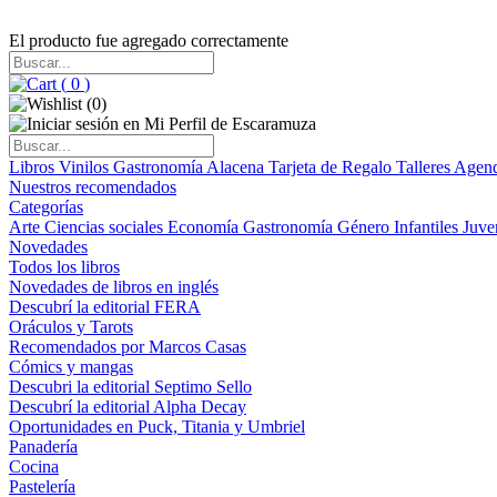
El producto fue agregado correctamente
(
0
)
(
0
)
Libros
Vinilos
Gastronomía
Alacena
Tarjeta de Regalo
Talleres
Agen
Nuestros recomendados
Categorías
Arte
Ciencias sociales
Economía
Gastronomía
Género
Infantiles
Juve
Novedades
Todos los libros
Novedades de libros en inglés
Descubrí la editorial FERA
Oráculos y Tarots
Recomendados por Marcos Casas
Cómics y mangas
Descubri la editorial Septimo Sello
Descubrí la editorial Alpha Decay
Oportunidades en Puck, Titania y Umbriel
Panadería
Cocina
Pastelería