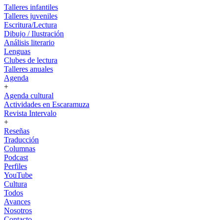
Talleres infantiles
Talleres juveniles
Escritura/Lectura
Dibujo / Ilustración
Análisis literario
Lenguas
Clubes de lectura
Talleres anuales
Agenda
+
Agenda cultural
Actividades en Escaramuza
Revista Intervalo
+
Reseñas
Traducción
Columnas
Podcast
Perfiles
YouTube
Cultura
Todos
Avances
Nosotros
Contacto