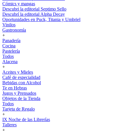
Cómics y mangas
Descubri la editorial Septimo Sello
Descubrí la editorial Alpha Decay
Oportunidades en Puck, Titania y Umbriel
Vinilos
Gastronomía
+
Panadería
Cocina
Pastelería
Todos
Alacena
+
Aceites y Mieles
Café de especialidad
Bebidas con Alcohol
Te en Hebras
Jugos y Prensados
Objetos de la Tienda
Todos
Tarjeta de Regalo
+
IX Noche de las Librerías
Talleres
+