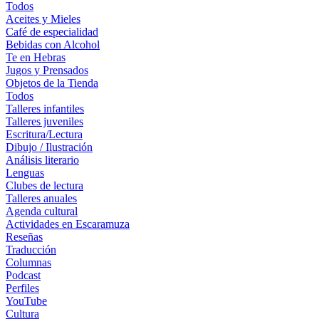
Todos
Aceites y Mieles
Café de especialidad
Bebidas con Alcohol
Te en Hebras
Jugos y Prensados
Objetos de la Tienda
Todos
Talleres infantiles
Talleres juveniles
Escritura/Lectura
Dibujo / Ilustración
Análisis literario
Lenguas
Clubes de lectura
Talleres anuales
Agenda cultural
Actividades en Escaramuza
Reseñas
Traducción
Columnas
Podcast
Perfiles
YouTube
Cultura