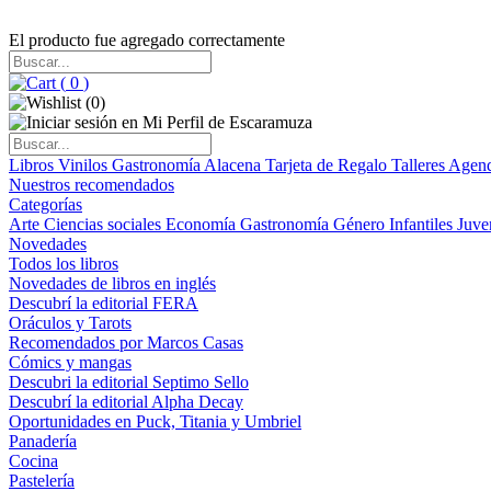
El producto fue agregado correctamente
(
0
)
(
0
)
Libros
Vinilos
Gastronomía
Alacena
Tarjeta de Regalo
Talleres
Agen
Nuestros recomendados
Categorías
Arte
Ciencias sociales
Economía
Gastronomía
Género
Infantiles
Juve
Novedades
Todos los libros
Novedades de libros en inglés
Descubrí la editorial FERA
Oráculos y Tarots
Recomendados por Marcos Casas
Cómics y mangas
Descubri la editorial Septimo Sello
Descubrí la editorial Alpha Decay
Oportunidades en Puck, Titania y Umbriel
Panadería
Cocina
Pastelería