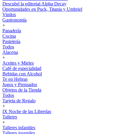
Descubrí la editorial Alpha Decay
Oportunidades en Puck, Titania y Umbriel
Vinilos
Gastronomía
+
Panadería
Cocina
Pastelería
Todos
Alacena
+
Aceites y Mieles
Café de especialidad
Bebidas con Alcohol
Te en Hebras
Jugos y Prensados
Objetos de la Tienda
Todos
Tarjeta de Regalo
+
IX Noche de las Librerías
Talleres
+
Talleres infantiles
Talleres juveniles