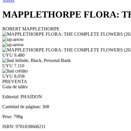
Volver
MAPPLETHORPE FLORA: TH
ROBERT MAPPLETHORPE
UYU 9.480
UYU 7.110
UYU 8.058
PREVENTA
Guía de talles
Editorial:
PHAIDON
Cantidad de páginas:
368
Peso:
798g
ISBN:
9781838668211