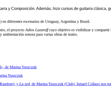
rra y Composición. Además, hizo cursos de guitarra clásica, gu
o) en diferentes escenarios de Uruguay, Argentina y Brasil.
stro, el proyecto
Adios Lazaroff
cuyo objetivo es visibilizar y comparti
y ambientación sonora para varias obras de teatro.
arina Yuszczuk
 (Random), y
La sed
, de Marina Yuszczuk (Club). Ismael Collazo nos tra