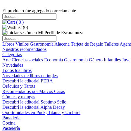
El producto fue agregado correctamente
(
0
)
(
0
)
Libros
Vinilos
Gastronomía
Alacena
Tarjeta de Regalo
Talleres
Agen
Nuestros recomendados
Categorías
Arte
Ciencias sociales
Economía
Gastronomía
Género
Infantiles
Juve
Novedades
Todos los libros
Novedades de libros en inglés
Descubrí la editorial FERA
Oráculos y Tarots
Recomendados por Marcos Casas
Cómics y mangas
Descubri la editorial Septimo Sello
Descubrí la editorial Alpha Decay
Oportunidades en Puck, Titania y Umbriel
Panadería
Cocina
Pastelería