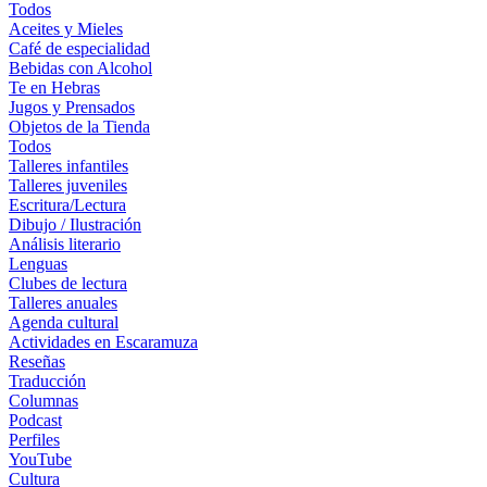
Todos
Aceites y Mieles
Café de especialidad
Bebidas con Alcohol
Te en Hebras
Jugos y Prensados
Objetos de la Tienda
Todos
Talleres infantiles
Talleres juveniles
Escritura/Lectura
Dibujo / Ilustración
Análisis literario
Lenguas
Clubes de lectura
Talleres anuales
Agenda cultural
Actividades en Escaramuza
Reseñas
Traducción
Columnas
Podcast
Perfiles
YouTube
Cultura