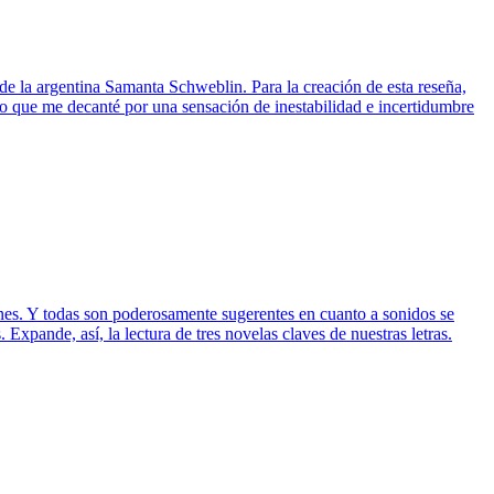
 la argentina Samanta Schweblin. Para la creación de esta reseña,
ino que me decanté por una sensación de inestabilidad e incertidumbre
enes. Y todas son poderosamente sugerentes en cuanto a sonidos se
xpande, así, la lectura de tres novelas claves de nuestras letras.