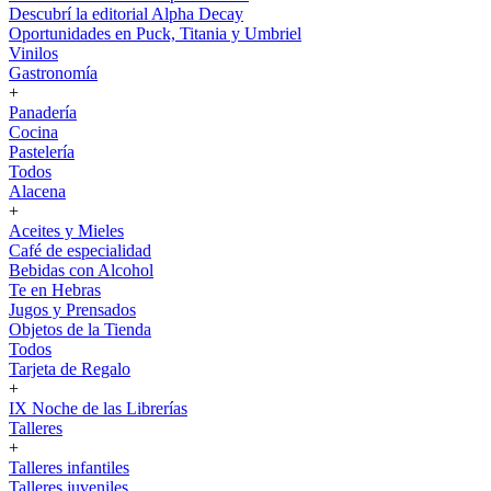
Descubrí la editorial Alpha Decay
Oportunidades en Puck, Titania y Umbriel
Vinilos
Gastronomía
+
Panadería
Cocina
Pastelería
Todos
Alacena
+
Aceites y Mieles
Café de especialidad
Bebidas con Alcohol
Te en Hebras
Jugos y Prensados
Objetos de la Tienda
Todos
Tarjeta de Regalo
+
IX Noche de las Librerías
Talleres
+
Talleres infantiles
Talleres juveniles