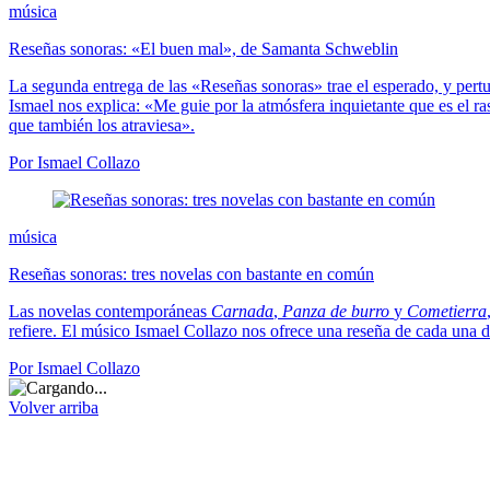
música
Reseñas sonoras: «El buen mal», de Samanta Schweblin
La segunda entrega de las «Reseñas sonoras» trae el esperado, y pertu
Ismael nos explica: «Me guie por la atmósfera inquietante que es el ra
que también los atraviesa».
Por Ismael Collazo
música
Reseñas sonoras: tres novelas con bastante en común
Las novelas contemporáneas
Carnada
,
Panza de burro
y
Cometierra
refiere. El músico Ismael Collazo nos ofrece una reseña de cada una de
Por Ismael Collazo
Volver arriba