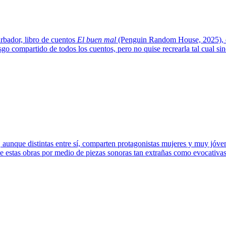
rbador, libro de cuentos
El buen mal
(Penguin Random House, 2025), de
sgo compartido de todos los cuentos, pero no quise recrearla tal cual s
, aunque distintas entre sí, comparten protagonistas mujeres y muy jóv
 estas obras por medio de piezas sonoras tan extrañas como evocativas. E