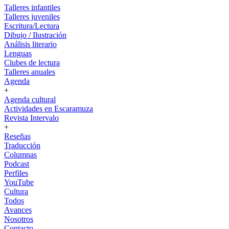
Talleres infantiles
Talleres juveniles
Escritura/Lectura
Dibujo / Ilustración
Análisis literario
Lenguas
Clubes de lectura
Talleres anuales
Agenda
+
Agenda cultural
Actividades en Escaramuza
Revista Intervalo
+
Reseñas
Traducción
Columnas
Podcast
Perfiles
YouTube
Cultura
Todos
Avances
Nosotros
Contacto