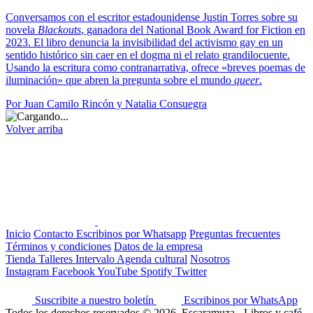
Conversamos con el escritor estadounidense Justin Torres sobre su
novela
Blackouts
, ganadora del National Book Award for Fiction en
2023. El libro denuncia la invisibilidad del activismo gay en un
sentido histórico sin caer en el dogma ni el relato grandilocuente.
Usando la escritura como contranarrativa, ofrece «breves poemas de
iluminación» que abren la pregunta sobre el mundo
queer
.
Por Juan Camilo Rincón y Natalia Consuegra
Volver arriba
Inicio
Contacto
Escribinos por Whatsapp
Preguntas frecuentes
Términos y condiciones
Datos de la empresa
Tienda
Talleres
Intervalo
Agenda cultural
Nosotros
Instagram
Facebook
YouTube
Spotify
Twitter
Suscribite a nuestro boletín
Escribinos por WhatsApp
Todos los derechos reservados © 2026, Escaramuza - Libros y café