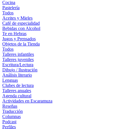
Cocina
Pastelería
Todos
Aceites y Mieles
Café de especialidad
Bebidas con Alcohol
Te en Hebras
Jugos y Prensados
Objetos de la Tienda
Todos
Talleres infantiles
Talleres juveniles
Escritura/Lectura
Dibujo / Ilustración
Análisis literario
Lenguas
Clubes de lectura
Talleres anuales
Agenda cultural
Actividades en Escaramuza
Reseñas
Traducción
Columnas
Podcast
Perfiles