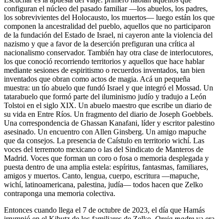
configuran el núcleo del pasado familiar —los abuelos, los padres,
los sobrevivientes del Holocausto, los muertos— luego están los que
componen la ancestralidad del pueblo, aquellos que no participaron
de la fundación del Estado de Israel, ni cayeron ante la violencia del
nazismo y que a favor de la deserción prefiguran una crítica al
nacionalismo conservador. También hay otra clase de interlocutores,
los que conoció recorriendo territorios y aquellos que hace hablar
mediante sesiones de espiritismo o recuerdos inventados, tan bien
inventados que obran como actos de magia. Acá un pequeña
muestra: un tío abuelo que fundó Israel y que integró el Mossad. Un
tatarabuelo que formó parte del iluminismo judío y tradujo a León
Tolstoi en el siglo XIX. Un abuelo maestro que escribe un diario de
su vida en Entre Ríos. Un fragmento del diario de Joseph Goebbels.
Una correspondencia de Ghassan Kanafani, líder y escritor palestino
asesinado. Un encuentro con Allen Ginsberg. Un amigo mapuche
que da consejos. La presencia de Caístulo en territorio wichí. Las
voces del terremoto mexicano o las del Sindicato de Manteros de
Madrid. Voces que forman un coro o fosa o memoria desplegada y
puesta dentro de una amplia estela: espíritus, fantasmas, familiares,
amigos y muertos. Canto, lengua, cuerpo, escritura —mapuche,
wichí, latinoamericana, palestina, judía— todos hacen que Zelko
contraponga una memoria colectiva.
Entonces cuando llega el 7 de octubre de 2023, el día que Hamás
irrumpió en el Kibutz de los familiares de Zelko.
Oreja madre
ya era