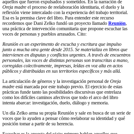
aquellos que fueron expulsados y sometidos. En la narración de
Oreja madre
el proceso de reelaboración identitaria, el duelo y la
reflexión viene intercalado con la experiencia del trabajo territorial.
Esa es la premisa clave del libro. Para entender este recurso
recordemos que Dani Zelko fundó un proyecto llamado
Reunión
,
una práctica de intervención comunitaria que propone escuchar las
voces de personas y pueblos arrasados. Cito:
Reunión es un experimento de escucha y escritura que impulso
junto a mucha otra gente desde 2015. Se materializa en libros que
intervienen en disputas y conflictos urgentes. A través de encuentros
personales, las voces de distintas personas son transcritas a mano,
corregidas colectivamente, impresas, leídas en voz alta en actos
públicos y distribuidas en sus territorios específicos y más allá.
La articulación de géneros y la investigación personal de
Oreja
madre
está marcada por este trabajo previo. El ejercicio de estas
prácticas funde tanto las posibilidades discursivas que entrelaza
como los difíciles caminos afectivos que todo el arco del libro
intenta abarcar: investigación, duelo, diálogo y memoria.
Un día Zelko arma su propia Reunión y sale en busca de un serie de
voces que lo ayuden a pensar cómo reelaborar su identidad y qué
posición tomar a partir de su herencia.
Escuchar es la apuesta del viaje: primero hablan aquellos que