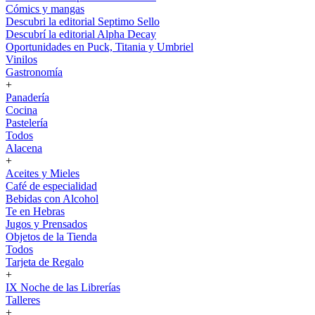
Cómics y mangas
Descubri la editorial Septimo Sello
Descubrí la editorial Alpha Decay
Oportunidades en Puck, Titania y Umbriel
Vinilos
Gastronomía
+
Panadería
Cocina
Pastelería
Todos
Alacena
+
Aceites y Mieles
Café de especialidad
Bebidas con Alcohol
Te en Hebras
Jugos y Prensados
Objetos de la Tienda
Todos
Tarjeta de Regalo
+
IX Noche de las Librerías
Talleres
+