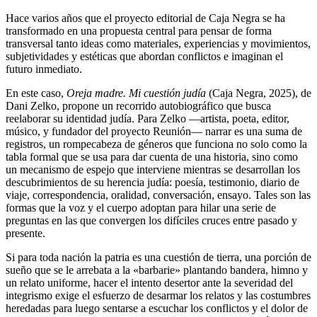
Hace varios años que el proyecto editorial de Caja Negra se ha
transformado en una propuesta central para pensar de forma
transversal tanto ideas como materiales, experiencias y movimientos,
subjetividades y estéticas que abordan conflictos e imaginan el
futuro inmediato.
En este caso,
Oreja madre. Mi cuestión judía
(Caja Negra, 2025), de
Dani Zelko, propone un recorrido autobiográfico que busca
reelaborar su identidad judía. Para Zelko —artista, poeta, editor,
músico, y fundador del proyecto Reunión— narrar es una suma de
registros, un rompecabeza de géneros que funciona no solo como la
tabla formal que se usa para dar cuenta de una historia, sino como
un mecanismo de espejo que interviene mientras se desarrollan los
descubrimientos de su herencia judía: poesía, testimonio, diario de
viaje, correspondencia, oralidad, conversación, ensayo. Tales son las
formas que la voz y el cuerpo adoptan para hilar una serie de
preguntas en las que convergen los difíciles cruces entre pasado y
presente.
Si para toda nación la patria es una cuestión de tierra, una porción de
sueño que se le arrebata a la
«
barbarie
»
plantando bandera, himno y
un relato uniforme, hacer el intento desertor ante la severidad del
integrismo exige el esfuerzo de desarmar los relatos y las costumbres
heredadas para luego sentarse a escuchar los conflictos y el dolor de