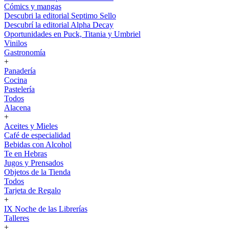
Cómics y mangas
Descubri la editorial Septimo Sello
Descubrí la editorial Alpha Decay
Oportunidades en Puck, Titania y Umbriel
Vinilos
Gastronomía
+
Panadería
Cocina
Pastelería
Todos
Alacena
+
Aceites y Mieles
Café de especialidad
Bebidas con Alcohol
Te en Hebras
Jugos y Prensados
Objetos de la Tienda
Todos
Tarjeta de Regalo
+
IX Noche de las Librerías
Talleres
+