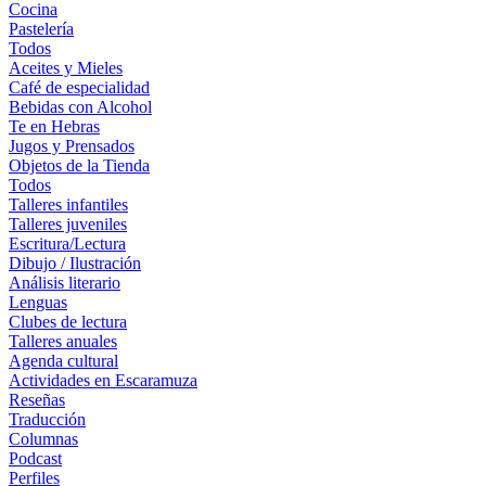
Cocina
Pastelería
Todos
Aceites y Mieles
Café de especialidad
Bebidas con Alcohol
Te en Hebras
Jugos y Prensados
Objetos de la Tienda
Todos
Talleres infantiles
Talleres juveniles
Escritura/Lectura
Dibujo / Ilustración
Análisis literario
Lenguas
Clubes de lectura
Talleres anuales
Agenda cultural
Actividades en Escaramuza
Reseñas
Traducción
Columnas
Podcast
Perfiles