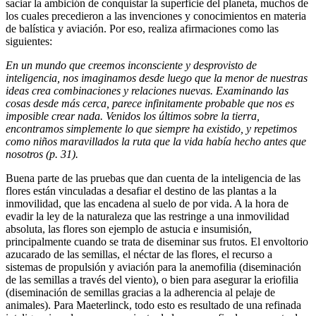
saciar la ambición de conquistar la superficie del planeta, muchos de
los cuales precedieron a las invenciones y conocimientos en materia
de balística y aviación. Por eso, realiza afirmaciones como las
siguientes:
En un mundo que creemos inconsciente y desprovisto de
inteligencia, nos imaginamos desde luego que la menor de nuestras
ideas crea combinaciones y relaciones nuevas. Examinando las
cosas desde más cerca, parece infinitamente probable que nos es
imposible crear nada. Venidos los últimos sobre la tierra,
encontramos simplemente lo que siempre ha existido, y repetimos
como niños maravillados la ruta que la vida había hecho antes que
nosotros (p. 31).
Buena parte de las pruebas que dan cuenta de la inteligencia de las
flores están vinculadas a desafiar el destino de las plantas a la
inmovilidad, que las encadena al suelo de por vida. A la hora de
evadir la ley de la naturaleza que las restringe a una inmovilidad
absoluta, las flores son ejemplo de astucia e insumisión,
principalmente cuando se trata de diseminar sus frutos. El envoltorio
azucarado de las semillas, el néctar de las flores, el recurso a
sistemas de propulsión y aviación para la anemofilia (diseminación
de las semillas a través del viento), o bien para asegurar la eriofilia
(diseminación de semillas gracias a la adherencia al pelaje de
animales). Para Maeterlinck, todo esto es resultado de una refinada