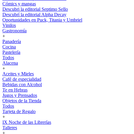
Cómics y mangas
Descubri la editorial Septimo Sello
Descubrí la editorial Alpha Decay
Oportunidades en Puck, Titania y Umbriel
Vinilos
Gastronomía
+
Panadería
Cocina
Pastelería
Todos
Alacena
+
Aceites y Mieles
Café de especialidad
Bebidas con Alcohol
Te en Hebras
Jugos y Prensados
Objetos de la Tienda
Todos
Tarjeta de Regalo
+
IX Noche de las Librerías
Talleres
+