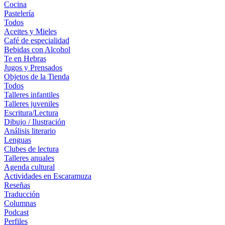
Cocina
Pastelería
Todos
Aceites y Mieles
Café de especialidad
Bebidas con Alcohol
Te en Hebras
Jugos y Prensados
Objetos de la Tienda
Todos
Talleres infantiles
Talleres juveniles
Escritura/Lectura
Dibujo / Ilustración
Análisis literario
Lenguas
Clubes de lectura
Talleres anuales
Agenda cultural
Actividades en Escaramuza
Reseñas
Traducción
Columnas
Podcast
Perfiles