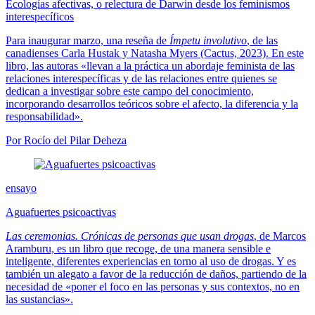
Ecologías afectivas, o relectura de Darwin desde los feminismos
interespecíficos
Para inaugurar marzo, una reseña de
Ímpetu involutivo
, de las
canadienses Carla Hustak y Natasha Myers (Cactus, 2023). En este
libro, las autoras «llevan a la práctica un abordaje feminista de las
relaciones interespecíficas y de las relaciones entre quienes se
dedican a investigar sobre este campo del conocimiento,
incorporando desarrollos teóricos sobre el afecto, la diferencia y la
responsabilidad».
Por Rocío del Pilar Deheza
ensayo
Aguafuertes psicoactivas
Las ceremonias. Crónicas de personas que usan drogas
, de Marcos
Aramburu, es un libro que recoge, de una manera sensible e
inteligente, diferentes experiencias en torno al uso de drogas. Y es
también un alegato a favor de la reducción de daños, partiendo de la
necesidad de «poner el foco en las personas y sus contextos, no en
las sustancias».