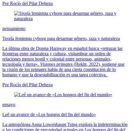
Por Rocío del Pilar Deheza
pensamiento
Teoría feminista cyborg para desarmar género, raza y naturaleza
La última obra de Donna Haraway en español busca «retrazar las
fronteras entre naturaleza y cultura, vislumbrar un orden de
relaciones menos hostil y colonial entre personas, animales,
tecnología y tierra».
Visiones primates
(Hekht, 2022), sostiene que
la visión de los primates habla de una cierta constitución de lo
humano y que la desestabilización es una tarea colectiva.
Por Rocío del Pilar Deheza
ensayo
Leé un avance de «Los hongos del fin del mundo»
La antropóloga Anna Lowenhaupt Tsing explora la indeterminación
y las condiciones de precariedad actuales en
Los hongos del fin del