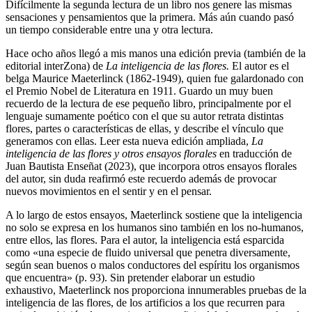
Difícilmente la segunda lectura de un libro nos genere las mismas
sensaciones y pensamientos que la primera. Más aún cuando pasó
un tiempo considerable entre una y otra lectura.
Hace ocho años llegó a mis manos una edición previa (también de la
editorial interZona) de
La inteligencia de las flores.
El autor es el
belga Maurice Maeterlinck (1862-1949), quien fue galardonado con
el Premio Nobel de Literatura en 1911. Guardo un muy buen
recuerdo de la lectura de ese pequeño libro, principalmente por el
lenguaje sumamente poético con el que su autor retrata distintas
flores, partes o características de ellas, y describe el vínculo que
generamos con ellas. Leer esta nueva edición ampliada,
La
inteligencia de las flores y otros ensayos florales
en traducción de
Juan Bautista Enseñat (2023), que incorpora otros ensayos florales
del autor, sin duda reafirmó este recuerdo además de provocar
nuevos movimientos en el sentir y en el pensar.
A lo largo de estos ensayos, Maeterlinck sostiene que la inteligencia
no solo se expresa en los humanos sino también en los no-humanos,
entre ellos, las flores. Para el autor, la inteligencia está esparcida
como «una especie de fluido universal que penetra diversamente,
según sean buenos o malos conductores del espíritu los organismos
que encuentra» (p. 93). Sin pretender elaborar un estudio
exhaustivo, Maeterlinck nos proporciona innumerables pruebas de la
inteligencia de las flores, de los artificios a los que recurren para