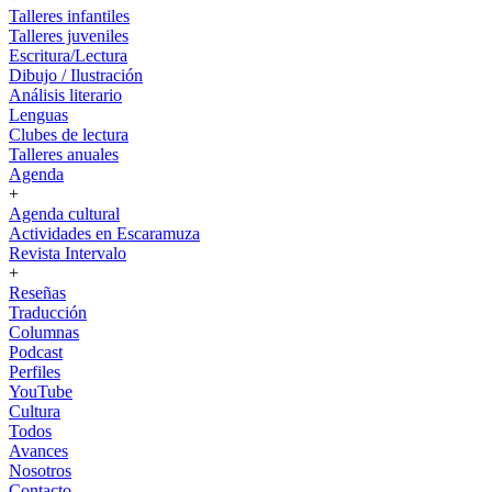
Talleres infantiles
Talleres juveniles
Escritura/Lectura
Dibujo / Ilustración
Análisis literario
Lenguas
Clubes de lectura
Talleres anuales
Agenda
+
Agenda cultural
Actividades en Escaramuza
Revista Intervalo
+
Reseñas
Traducción
Columnas
Podcast
Perfiles
YouTube
Cultura
Todos
Avances
Nosotros
Contacto