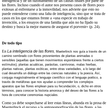
inteligencia y de un razonamiento de las causas finales por parte de
las flores. Incluso cuando el autor nos presenta casos de flores poco
exitosas al enfrentarse a la inmovilidad, nos advierte que esto no
puede entenderse como una falta de inteligencia, sino que se trata de
casos en los que estamos frente a «una especie en trabajo de
invención, a los ensayos de una familia que aún no ha fijado su
destino y busca la mejor manera de asegurar el porvenir» (p. 24).
De todo tipo
En
La inteligencia de las flores
, Maeterlinck nos guía a través de un
camino sembrado con flores provenientes de plantas animadas o
sensibles (aquellas que tienen movimientos espontáneos frente a ciertos
estímulos), plantas acuáticas, parásitas, carnívoras, malas hierbas,
plantas nativas, plantas exóticas, entre otras variedades, a lo largo del
cual desarrolla un diálogo entre las ciencias naturales y la poesía. Así,
conjuga magistralmente el lenguaje científico con el lenguaje poético, a
través de metáforas que nos ayudan a comprender los complejos
aparatos que las flores emplean para su fecundación, o, dicho en otros
términos, para conocer la historia amorosa y del deseo de las flores a la
hora de concretar ceremonias nupciales.
Como ya debe sospecharse al leer estas líneas, abunda en la prosa de
Maerterlinck el recurso a la antropomorfización de las flores, a las