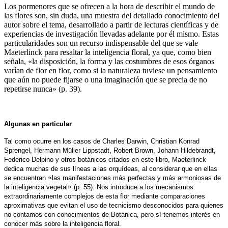
Los pormenores que se ofrecen a la hora de describir el mundo de
las flores son, sin duda, una muestra del detallado conocimiento del
autor sobre el tema, desarrollado a partir de lecturas científicas y de
experiencias de investigación llevadas adelante por él mismo. Estas
particularidades son un recurso indispensable del que se vale
Maeterlinck para resaltar la inteligencia floral, ya que, como bien
señala, «la disposición, la forma y las costumbres de esos órganos
varían de flor en flor, como si la naturaleza tuviese un pensamiento
que aún no puede fijarse o una imaginación que se precia de no
repetirse nunca» (p. 39).
Algunas en particular
Tal como ocurre en los casos de Charles Darwin, Christian Konrad
Sprengel, Hermann Müller Lippstadt, Robert Brown, Johann Hildebrandt,
Federico Delpino y otros botánicos citados en este libro, Maeterlinck
dedica muchas de sus líneas a las orquídeas, al considerar que en ellas
«
se encuentran
las manifestaciones más perfectas y más armoniosas de
»
la inteligencia vegetal
(p. 55). Nos introduce a los mecanismos
extraordinariamente complejos de esta flor mediante comparaciones
aproximativas que evitan el uso de tecnicismo desconocidos para quienes
no contamos con conocimientos de Botánica, pero sí tenemos interés en
conocer más sobre la inteligencia floral.