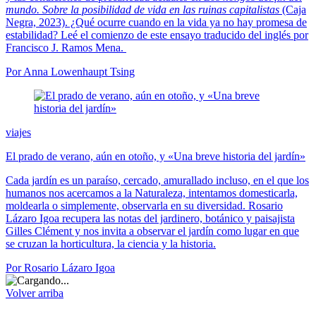
mundo. Sobre la posibilidad de vida en las ruinas capitalistas
(Caja
Negra, 2023). ¿Qué ocurre cuando en la vida ya no hay promesa de
estabilidad? Leé el comienzo de este ensayo traducido del inglés por
Francisco J. Ramos Mena.
Por Anna Lowenhaupt Tsing
viajes
El prado de verano, aún en otoño, y «Una breve historia del jardín»
Cada jardín es un paraíso, cercado, amurallado incluso, en el que los
humanos nos acercamos a la Naturaleza, intentamos domesticarla,
moldearla o simplemente, observarla en su diversidad. Rosario
Lázaro Igoa recupera las notas del jardinero, botánico y paisajista
Gilles Clément y nos invita a observar el jardín como lugar en que
se cruzan la horticultura, la ciencia y la historia.
Por Rosario Lázaro Igoa
Volver arriba