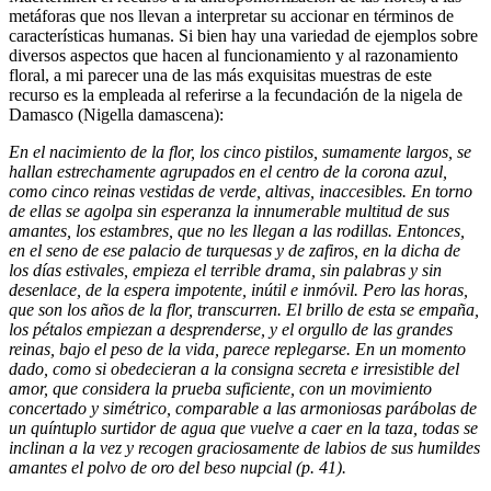
metáforas que nos llevan a interpretar su accionar en términos de
características humanas. Si bien hay una variedad de ejemplos sobre
diversos aspectos que hacen al funcionamiento y al razonamiento
floral, a mi parecer una de las más exquisitas muestras de este
recurso es la empleada al referirse a la fecundación de la nigela de
Damasco (Nigella damascena):
En el nacimiento de la flor, los cinco pistilos, sumamente largos, se
hallan estrechamente agrupados en el centro de la corona azul,
como cinco reinas vestidas de verde, altivas, inaccesibles. En torno
de ellas se agolpa sin esperanza la innumerable multitud de sus
amantes, los estambres, que no les llegan a las rodillas. Entonces,
en el seno de ese palacio de turquesas y de zafiros, en la dicha de
los días estivales, empieza el terrible drama, sin palabras y sin
desenlace, de la espera impotente, inútil e inmóvil. Pero las horas,
que son los años de la flor, transcurren. El brillo de esta se empaña,
los pétalos empiezan a desprenderse, y el orgullo de las grandes
reinas, bajo el peso de la vida, parece replegarse. En un momento
dado, como si obedecieran a la consigna secreta e irresistible del
amor, que considera la prueba suficiente, con un movimiento
concertado y simétrico, comparable a las armoniosas parábolas de
un quíntuplo surtidor de agua que vuelve a caer en la taza, todas se
inclinan a la vez y recogen graciosamente de labios de sus humildes
amantes el polvo de oro del beso nupcial (p. 41).