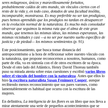
seres milagrosos, únicos y maravillosamente fortuitos,
probablemente caídos de otro mundo, sin vínculos ciertos con el
resto de la vida y, en todo caso, dotados de una facultad insólita,
incomparable, monstruosa. Es muy preferible no ser tan prodigioso,
pues hemos aprendido que los prodigios no tardan en desaparecer
en la evolución normal de la naturaleza. Es mucho más consolador
observar que seguimos la misma ruta que el alma de este gran
mundo, que tenemos las mismas ideas, las mismas esperanzas, las
mismas vicisitudes y casi
—
a no ser por nuestro sueño específico de
justicia y de piedad
—
los mismos sentimientos (p. 91).
Este posicionamiento, que busca tomar distancia del
antropocentrismo a la hora de reflexionar sobre nuestro vínculo con
la naturaleza, que propone reconocernos a nosotros, humanos, como
parte de ella, va en sintonía con el de otros escritores de su época.
Desde el otro lado del Atlántico, Henry David Thoreau también
puso su mirada atenta sobre estas cuestiones y escribió
varios libros
sobre el vínculo del hombre con la naturaleza
. Antes que ellos lo
hizo
la escritora naturalista Susan Fenimore Cooper
, aunque
recibiendo menos reconocimiento que sus pares varones, como
lamentablemente es habitual que ocurra con la escritura de las
mujeres.
En definitiva,
La inteligencia de las flores
es un libro que nos lleva a
mirar atentamente una serie de pequeños acontecimientos que se