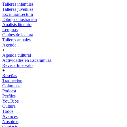
Talleres infantiles
Talleres juveniles
Escritura/Lectura
Dibujo / Ilustración
Análisis literario
Lenguas
Clubes de lectura
Talleres anuales
Agenda
+
Agenda cultural
Actividades en Escaramuza
Revista Intervalo
+
Reseñas
Traducción
Columnas
Podcast
Perfiles
YouTube
Cultura
Todos
Avances
Nosotros
Contacto