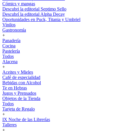
Cómics y mangas
Descubri la editorial Septimo Sello
Descubrí la editorial Alpha Decay
Oportunidades en Puck, Titania y Umbriel
Vinilos
Gastronomía
+
Panadería
Cocina
Pastelería
Todos
Alacena
+
Aceites y Mieles
Café de especialidad
Bebidas con Alcohol
Te en Hebras
Jugos y Prensados
Objetos de la Tienda
Todos
Tarjeta de Regalo
+
IX Noche de las Librerías
Talleres
+