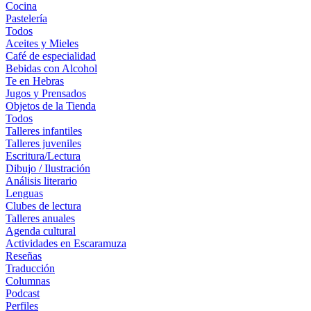
Cocina
Pastelería
Todos
Aceites y Mieles
Café de especialidad
Bebidas con Alcohol
Te en Hebras
Jugos y Prensados
Objetos de la Tienda
Todos
Talleres infantiles
Talleres juveniles
Escritura/Lectura
Dibujo / Ilustración
Análisis literario
Lenguas
Clubes de lectura
Talleres anuales
Agenda cultural
Actividades en Escaramuza
Reseñas
Traducción
Columnas
Podcast
Perfiles