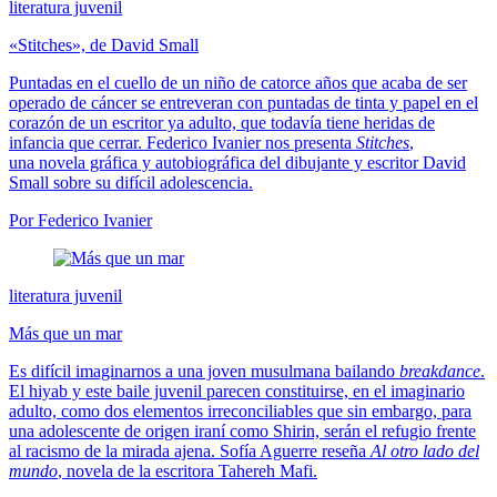
literatura juvenil
«Stitches», de David Small
Puntadas en el cuello de un niño de catorce años que acaba de ser
operado de cáncer se entreveran con puntadas de tinta y papel en el
corazón de un escritor ya adulto, que todavía tiene heridas de
infancia que cerrar. Federico Ivanier nos presenta
Stitches
,
una novela gráfica y autobiográfica del dibujante y escritor David
Small sobre su difícil adolescencia.
Por Federico Ivanier
literatura juvenil
Más que un mar
Es difícil imaginarnos a una joven musulmana bailando
breakdance
.
El hiyab y este baile juvenil parecen constituirse, en el imaginario
adulto, como dos elementos irreconciliables que sin embargo, para
una adolescente de origen iraní como Shirin, serán el refugio frente
al racismo de la mirada ajena. Sofía Aguerre reseña
Al otro lado del
mundo
, novela de la escritora Tahereh Mafi.