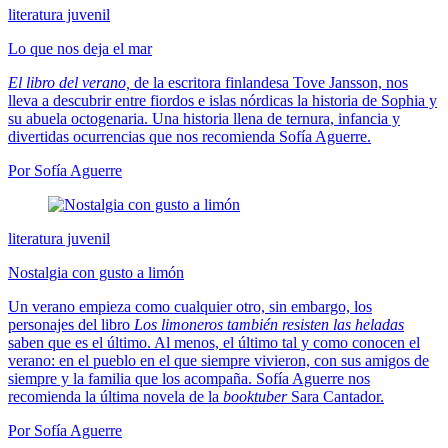
literatura juvenil
Lo que nos deja el mar
El libro del verano,
de la escritora finlandesa Tove Jansson, nos
lleva a descubrir entre fiordos e islas nórdicas la historia de Sophia y
su abuela octogenaria. Una historia llena de ternura, infancia y
divertidas ocurrencias que nos recomienda Sofía Aguerre.
Por Sofía Aguerre
literatura juvenil
Nostalgia con gusto a limón
Un verano empieza como cualquier otro, sin embargo, los
personajes del libro
Los limoneros también resisten las heladas
saben que es el último. Al menos, el último tal y como conocen el
verano: en el pueblo en el que siempre vivieron, con sus amigos de
siempre y la familia que los acompaña. Sofía Aguerre nos
recomienda la última novela de la
booktuber
Sara Cantador.
Por Sofía Aguerre