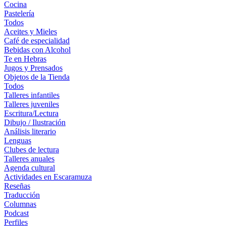
Cocina
Pastelería
Todos
Aceites y Mieles
Café de especialidad
Bebidas con Alcohol
Te en Hebras
Jugos y Prensados
Objetos de la Tienda
Todos
Talleres infantiles
Talleres juveniles
Escritura/Lectura
Dibujo / Ilustración
Análisis literario
Lenguas
Clubes de lectura
Talleres anuales
Agenda cultural
Actividades en Escaramuza
Reseñas
Traducción
Columnas
Podcast
Perfiles