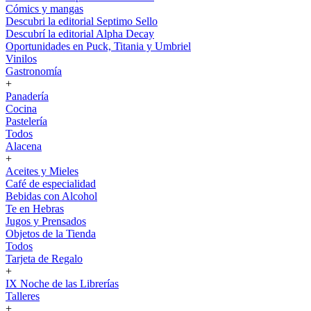
Cómics y mangas
Descubri la editorial Septimo Sello
Descubrí la editorial Alpha Decay
Oportunidades en Puck, Titania y Umbriel
Vinilos
Gastronomía
+
Panadería
Cocina
Pastelería
Todos
Alacena
+
Aceites y Mieles
Café de especialidad
Bebidas con Alcohol
Te en Hebras
Jugos y Prensados
Objetos de la Tienda
Todos
Tarjeta de Regalo
+
IX Noche de las Librerías
Talleres
+