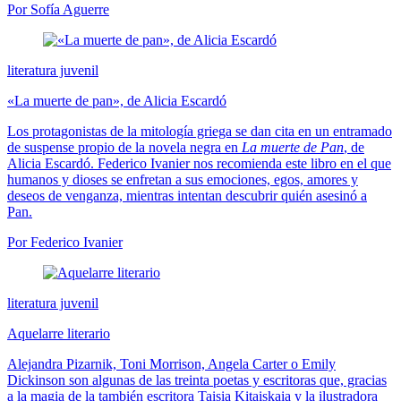
Por Sofía Aguerre
literatura juvenil
«La muerte de pan», de Alicia Escardó
Los protagonistas de la mitología griega se dan cita en un entramado
de suspense propio de la novela negra en
La muerte de Pan
, de
Alicia Escardó. Federico Ivanier nos recomienda este libro en el que
humanos y dioses se enfretan a sus emociones, egos, amores y
deseos de venganza, mientras intentan descubrir quién asesinó a
Pan.
Por Federico Ivanier
literatura juvenil
Aquelarre literario
Alejandra Pizarnik, Toni Morrison, Angela Carter o Emily
Dickinson son algunas de las treinta poetas y escritoras que, gracias
a la magia de la también escritora Taisia Kitaiskaia y la ilustradora