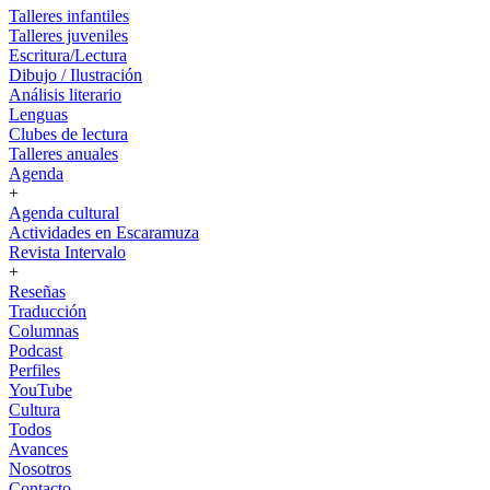
Talleres infantiles
Talleres juveniles
Escritura/Lectura
Dibujo / Ilustración
Análisis literario
Lenguas
Clubes de lectura
Talleres anuales
Agenda
+
Agenda cultural
Actividades en Escaramuza
Revista Intervalo
+
Reseñas
Traducción
Columnas
Podcast
Perfiles
YouTube
Cultura
Todos
Avances
Nosotros
Contacto