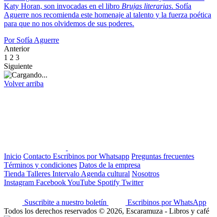
Katy Horan, son invocadas en el libro
Brujas literarias
.
Sofía
Aguerre nos recomienda este homenaje al talento y la fuerza poética
para que no nos olvidemos de sus poderes.
Por Sofía Aguerre
Anterior
1
2
3
Siguiente
Volver arriba
Inicio
Contacto
Escribinos por Whatsapp
Preguntas frecuentes
Términos y condiciones
Datos de la empresa
Tienda
Talleres
Intervalo
Agenda cultural
Nosotros
Instagram
Facebook
YouTube
Spotify
Twitter
Suscribite a nuestro boletín
Escribinos por WhatsApp
Todos los derechos reservados © 2026, Escaramuza - Libros y café