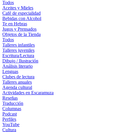
Todos
Aceites y Mieles
Café de especialidad
Bebidas con Alcohol
Te en Hebras
Jugos y Prensados
Objetos de la Tienda
Todos
Talleres infantiles
Talleres juveniles
Escritura/Lectura
Dibujo / Ilustración
Análisis literario
Lenguas
Clubes de lectura
Talleres anuales
Agenda cultural
Actividades en Escaramuza
Reseñas
Traducción
Columnas
Podcast
Perfiles
YouTube
Cultura