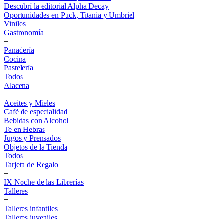
Descubrí la editorial Alpha Decay
Oportunidades en Puck, Titania y Umbriel
Vinilos
Gastronomía
+
Panadería
Cocina
Pastelería
Todos
Alacena
+
Aceites y Mieles
Café de especialidad
Bebidas con Alcohol
Te en Hebras
Jugos y Prensados
Objetos de la Tienda
Todos
Tarjeta de Regalo
+
IX Noche de las Librerías
Talleres
+
Talleres infantiles
Talleres juveniles