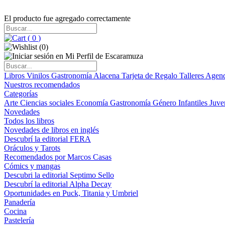
El producto fue agregado correctamente
(
0
)
(
0
)
Libros
Vinilos
Gastronomía
Alacena
Tarjeta de Regalo
Talleres
Agen
Nuestros recomendados
Categorías
Arte
Ciencias sociales
Economía
Gastronomía
Género
Infantiles
Juve
Novedades
Todos los libros
Novedades de libros en inglés
Descubrí la editorial FERA
Oráculos y Tarots
Recomendados por Marcos Casas
Cómics y mangas
Descubri la editorial Septimo Sello
Descubrí la editorial Alpha Decay
Oportunidades en Puck, Titania y Umbriel
Panadería
Cocina
Pastelería