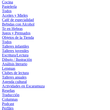
Cocina
Pastelería
Todos
Aceites y Mieles
Café de especialidad
Bebidas con Alcohol
Te en Hebras
Jugos y Prensados
Objetos de la Tienda
Todos
Talleres infantiles
Talleres juveniles
Escritura/Lectura
Dibujo / Ilustración
Análisis literario
Lenguas
Clubes de lectura
Talleres anuales
Agenda cultural
Actividades en Escaramuza
Reseñas
Traducción
Columnas
Podcast
Perfiles