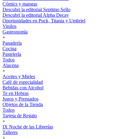
Cómics y mangas
Descubri la editorial Septimo Sello
Descubrí la editorial Alpha Decay
Oportunidades en Puck, Titania y Umbriel
Vinilos
Gastronomía
+
Panadería
Cocina
Pastelería
Todos
Alacena
+
Aceites y Mieles
Café de especialidad
Bebidas con Alcohol
Te en Hebras
Jugos y Prensados
Objetos de la Tienda
Todos
Tarjeta de Regalo
+
IX Noche de las Librerías
Talleres
+