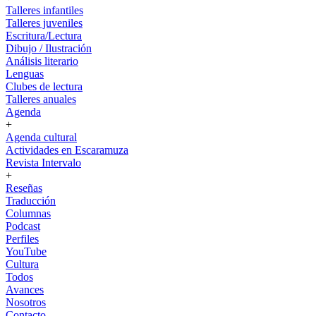
Talleres infantiles
Talleres juveniles
Escritura/Lectura
Dibujo / Ilustración
Análisis literario
Lenguas
Clubes de lectura
Talleres anuales
Agenda
+
Agenda cultural
Actividades en Escaramuza
Revista Intervalo
+
Reseñas
Traducción
Columnas
Podcast
Perfiles
YouTube
Cultura
Todos
Avances
Nosotros
Contacto